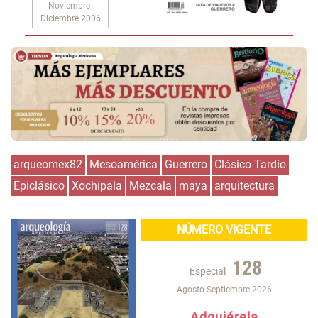
Noviembre-
Diciembre 2006
arqueomex82
Mesoamérica
Guerrero
Clásico Tardío
Epiclásico
Xochipala
Mezcala
maya
arquitectura
NÚMERO VIGENTE
128
Especial
Agosto-Septiembre 2026
Adquiérela