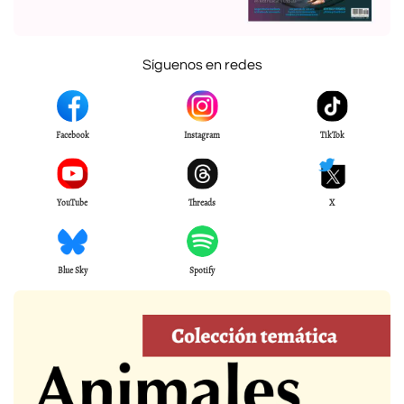
Síguenos en redes
Facebook
Instagram
TikTok
YouTube
Threads
X
Blue Sky
Spotify