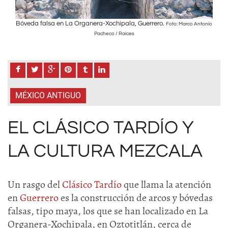
Bóveda falsa en La Organera-Xochipala, Guerrero.
Bóve
Antonio
Foto: Marco Antonio
Pacheco / Raíces
MÉXICO ANTIGUO
EL CLÁSICO TARDÍO Y
LA CULTURA MEZCALA
Un rasgo del
Clásico Tardío
que llama la atención
en
Guerrero
es la construcción de arcos y bóvedas
falsas, tipo maya, los que se han localizado en La
Organera-Xochipala, en Oztotitlán, cerca de