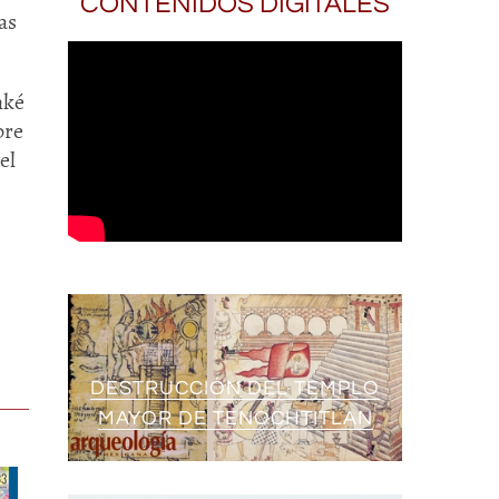
CONTENIDOS DIGITALES
as
nké
bre
el
DESTRUCCIÓN DEL TEMPLO
MAYOR DE TENOCHTITLAN