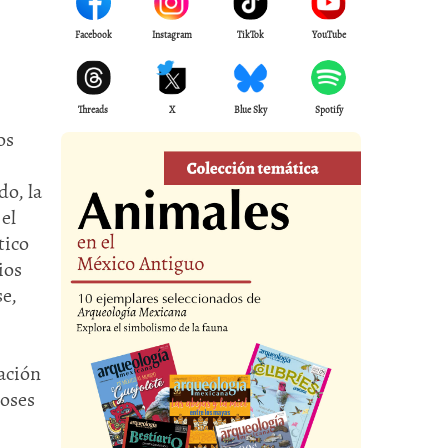
Facebook
Instagram
TikTok
YouTube
Threads
X
Blue Sky
Spotify
os
o, la
el
tico
ios
se,
eación
ioses