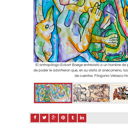
llo huipil de flores
El antropólogo Eckart Boege entrevistó a un hombre de po
concluso sobre la
de poder le advirtieron que, en su visita al anecúmeno, los
de cuentos. Filogonio Velasco N
Naranjo Piñera /