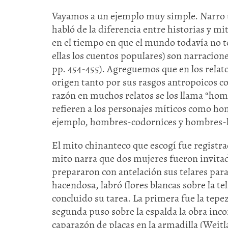
Vayamos a un ejemplo muy simple. Narro u
habló de la diferencia entre historias y mi
en el tiempo en que el mundo todavía no te
ellas los cuentos populares) son narracione
pp. 454-455). Agreguemos que en los relat
origen tanto por sus rasgos antropoicos co
razón en muchos relatos se los llama “homb
refieren a los personajes míticos como ho
ejemplo, hombres-codornices y hombres-
El mito chinanteco que escogí fue registrad
mito narra que dos mujeres fueron invitada
prepararon con antelación sus telares para
hacendosa, labró flores blancas sobre la tela
concluido su tarea. La primera fue la tepez
segunda puso sobre la espalda la obra inco
caparazón de placas en la armadilla (Weitl