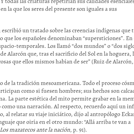
Y todas las criaturas repetirían sus calidades esenciale
n la que los seres del presente son iguales a sus
escribió un tratado sobre las creencias indígenas que 
e lo que los españoles denominaban “supersticiones”. En
espacio-temporales. Los llamó “dos mundos” o “dos sigl
 Alarcón que, tras el sacrificio del Sol en la hoguera, 
cosas que ellos mismos habían de ser” (Ruiz de Alarcón,
o de la tradición mesoamericana. Todo el proceso cós
participan como si fuesen hombres; sus hechos son calca
a. La parte estética del mito permite grabar en la me
o como una narración. Al respecto, recuerdo aquí un i
al relatar su viaje iniciático, dijo al antropólogo Ecka
guaje que oiría en el otro mundo: “Allá arriba te van a
Los mazatecos ante la nación
, p. 91).