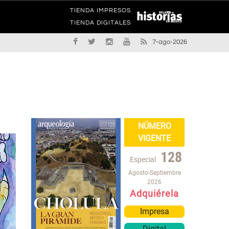
TIENDA IMPRESOS
TIENDA DIGITALES
7-ago-2026
NÚMERO
VIGENTE
128
Especial
Agosto-Septiembre
2026
Adquiérela
Impresa
Digital