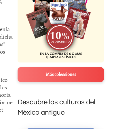
s,
tenía
 dicha
os”
los
Más colecciones
mico
dos
moria
nforme
Descubre las culturas del
rt
México antiguo