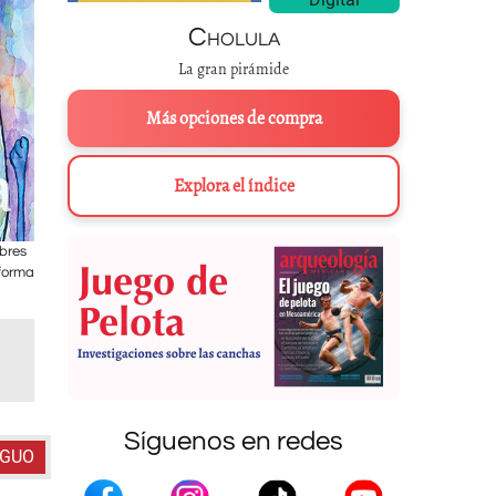
Cholula
La gran pirámide
Más opciones de compra
Explora el índice
mbres
Los mitos nos remiten a los procesos cósmicos de creación de los ent
 forma
Jaguar. Pintura sobre un vaso maya del Clás
Síguenos en redes
IGUO