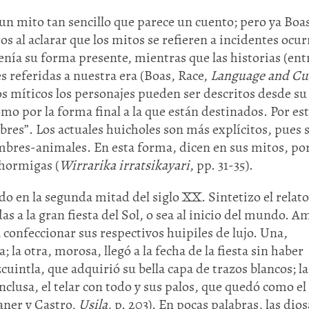
n mito tan sencillo que parece un cuento; pero ya Boa
tos al aclarar que los mitos se refieren a incidentes ocu
nía su forma presente, mientras que las historias (ent
s referidas a nuestra era (Boas, Race,
Language and Cu
os míticos los personajes pueden ser descritos desde su
mo por la forma final a la que están destinados. Por es
res”. Los actuales huicholes son más explícitos, pues 
mbres-animales. En esta forma, dicen en sus mitos, po
Huasteca
hormigas (
Wirrarika irratsikayari
, pp. 31-35).
Olmecas
o en la segunda mitad del siglo XX. Sintetizo el relato
s a la gran fiesta del Sol, o sea al inicio del mundo. A
 confeccionar sus respectivos huipiles de lujo. Una,
; la otra, morosa, llegó a la fecha de la fiesta sin haber
cuintla, que adquirió su bella capa de trazos blancos; la
nclusa, el telar con todo y sus palos, que quedó como el
aner y Castro,
Usila
, p. 203). En pocas palabras, las dio