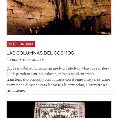
MÉXICO ANTIGUO
LAS COLUMNAS DEL COSMOS
ALFREDO LÓPEZ AUSTIN
¿Qué sería del ser humano sin modelos? Modelos –buenos y malos–
que le permiten sentirse, saberse; enfrentarse al entorno y
transformarlo; conocer y comunicarse con el semejante y el extraño;
apoyarse en el pasado para lanzarse a la prevención, al proyecto o a
las ilusiones.