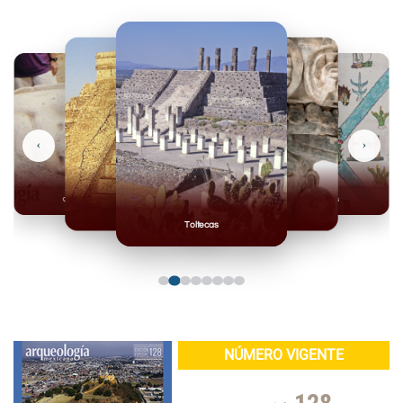
‹
›
Olmecas
Mexicas
Mayas
Mixteca
Toltecas
NÚMERO VIGENTE