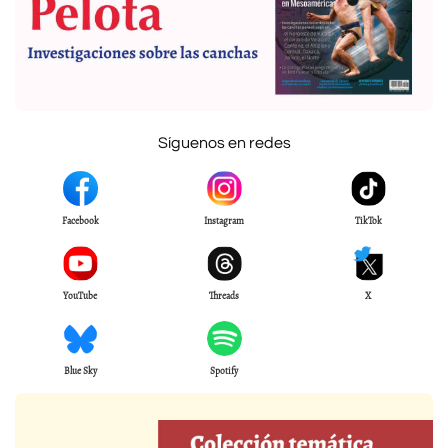
Síguenos en redes
Facebook
Instagram
TikTok
YouTube
Threads
X
Blue Sky
Spotify