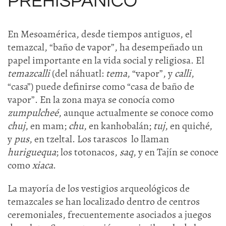
PREHISPÁNICO
En Mesoamérica, desde tiempos antiguos, el
temazcal, “baño de vapor”, ha desempeñado un
papel importante en la vida social y religiosa. El
temazcalli
(del náhuatl:
tema
, “vapor”, y
calli
,
“casa”) puede definirse como “casa de baño de
vapor”. En la zona maya se conocía como
zumpulcheé
, aunque actualmente se conoce como
chuj
, en mam;
chu
, en kanhobalán;
tuj
, en quiché,
y
pus
, en tzeltal. Los tarascos lo llaman
huriguequa
; los totonacos,
saq
, y en Tajín se conoce
como
xiaca
.
La mayoría de los vestigios arqueológicos de
temazcales se han localizado dentro de centros
ceremoniales, frecuentemente asociados a juegos