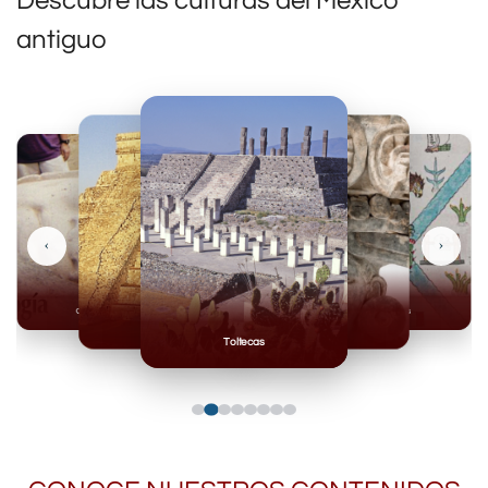
Descubre las culturas del México
antiguo
‹
›
Olmecas
Mexicas
Mayas
Mixteca
Toltecas