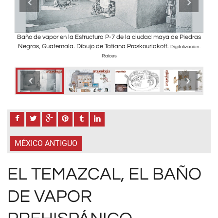
Baño de vapor en la Estructura P-7 de la ciudad maya de Piedras
Rep
ntonio
Negras, Guatemala. Dibujo de Tatiana Proskouriakoff.
Digitalización:
Raíces
MÉXICO ANTIGUO
EL TEMAZCAL, EL BAÑO
DE VAPOR