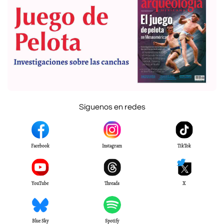
Síguenos en redes
Facebook
Instagram
TikTok
YouTube
Threads
X
Blue Sky
Spotify