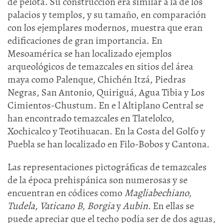
de pelota. Su construcción era similar a la de los
palacios y templos, y su tamaño, en comparación
con los ejemplares modernos, muestra que eran
edificaciones de gran importancia. En
Mesoamérica se han localizado ejemplos
arqueológicos de temazcales en sitios del área
maya como Palenque, Chichén Itzá, Piedras
Negras, San Antonio, Quiriguá, Agua Tibia y Los
Cimientos-Chustum. En e l Altiplano Central se
han encontrado temazcales en Tlatelolco,
Xochicalco y Teotihuacan. En la Costa del Golfo y
Puebla se han localizado en Filo-Bobos y Cantona.
Las representaciones pictográficas de temazcales
de la época prehispánica son numerosas y se
encuentran en códices como
Magliabechiano,
Tu
dela, Vaticano B, Borgia
y
Aubin.
En ellas se
puede apreciar que el techo podía ser de dos aguas,