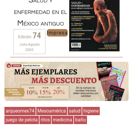
Salud y
enfermedad en el
México antiguo
Impresa
74
Edición
Julio-Agosto
2005
arqueomex74
Mesoamérica
salud
higiene
juego de pelota
ritos
medicina
baño