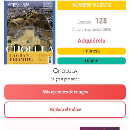
NÚMERO VIGENTE
128
Especial
Agosto-Septiembre 2026
Adquiérela
Impresa
Digital
Cholula
La gran pirámide
Más opciones de compra
Explora el índice