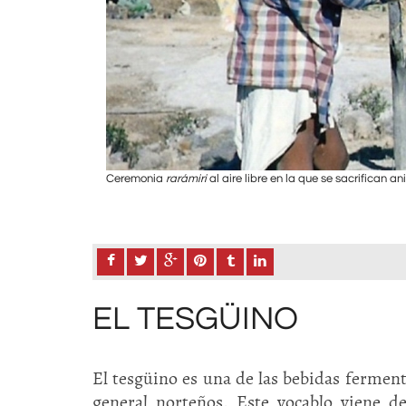
Ceremonia
rarámiri
al aire libre en la que se sacrifican a
to: Cortesía de L. Eduardo
EL TESGÜINO
El tesgüino es una de las bebidas ferment
general norteños. Este vocablo viene d