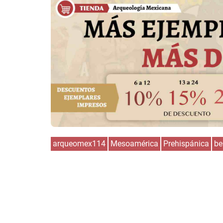
arqueomex114
Mesoamérica
Prehispánica
be