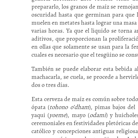
prepararlo, los granos de maíz se remojan 
oscuridad hasta que germinan para que l
muelen en metates hasta lograr una masa q
varias horas. Ya que el liquido se torna 
aditivos, que proporcionan la proliferaci
en ollas que solamente se usan para la fe
cuales es necesario que el tesgüino se co
También se puede elaborar esta bebida alc
machacarla, se cuela, se procede a hervirl
dos o tres días.
Esta cerveza de maíz es común sobre todo
ópata (
tohono o’dham
), pimas bajos del 
yaqui (
yoeme
), mayo (
odami
) y huichole
ceremoniales en festividades pletóricas de
católico y concepciones antiguas religio