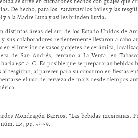
bebida se sirve en cucharones hechos con guajes que ci
ias. De hecho, para los
rarámuri
los bailes y las tesgü
 y a la Madre Luna y así les brinden lluvia.
n distintas áreas del sur de los Estado Unidos de Am
y sus colaboradores recientemente llevaron a cabo an
n el interior de vasos y cajetes de cerámica, localiza
lmeca de San Andrés, cercano a La Venta, en Tabasc
acia 650 a. C. Es posible que se prepararan bebidas 
al tesgüino, al parecer para su consumo en fiestas ent
umentarse el uso de cerveza de maíz desde tiempos an
mérica.
urdes Mondragón Barrios, “Las bebidas mexicanas. P
núm. 114, pp. 53-59.