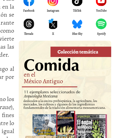
 en la
Facebook
Instagram
TikTok
YouTube
ión se
urante
l como
Threads
X
Blue Sky
Spotify
vierte
as las
der.
ugo al
ar por
mo los
raue
),
 fines
tre lo
 igual