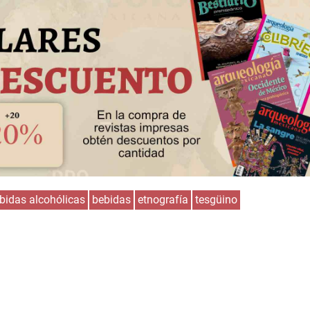
bidas alcohólicas
bebidas
etnografía
tesgüino