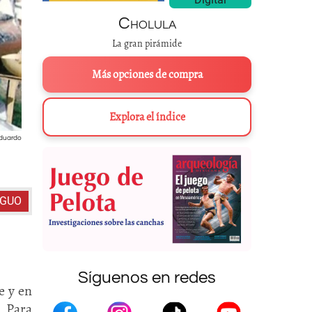
Cholula
La gran pirámide
Más opciones de compra
Explora el índice
Ceremonia
rarámiri
al aire libre en la que se sacrifican animales y se beb
Eduardo
Gotés Mar
IGUO
Síguenos en redes
e y en
. Para