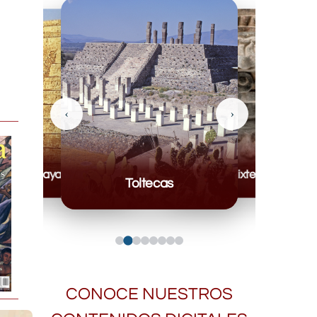
‹
›
Mayas
Mixteca
Toltecas
CONOCE NUESTROS