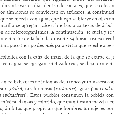
durante varios días dentro de costales, que se colocan
os almidones se conviertan en azúcares. A continuac
ue se mezcla con agua, que luego se hierve en ollas d
amarillo se agregan raíces, hierbas o cortezas de árbo
ón de microorganismos. A continuación, se cuela y se 
rmentación de la bebida durante 24 horas, transcurrid
nsuma poco tiempo después para evitar que se eche a per
ohólica con la caña de maíz, de la que se extrae el j
o con agua, se agregan catalizadores y se deja ferment
 entre hablantes de idiomas del tronco yuto-azteca co
sur (
o’oba
), tarahumaras (
rarámuri
), guarijíos (
maku
s (
wixaritari
). Estos pueblos consumen la bebida con
 música, danzas y colorido, que manifiestan mezclas en
sas, ámbitos que propician que hombres u mujeres por