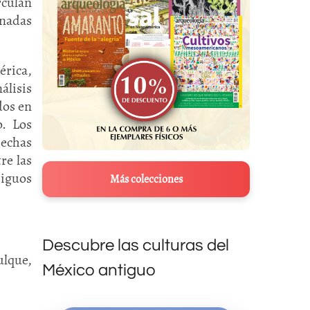
rculan
inadas
érica,
álisis
dos en
o. Los
hechas
re las
tiguos
Más colecciones
Descubre las culturas del
ulque,
México antiguo