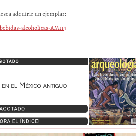
desea adquirir un ejemplar:
-bebidas-alcoholicas-AM114
GOTADO
Huasteca
Olmecas
 en el México antiguo
AGOTADO
ORA EL ÍNDICE!