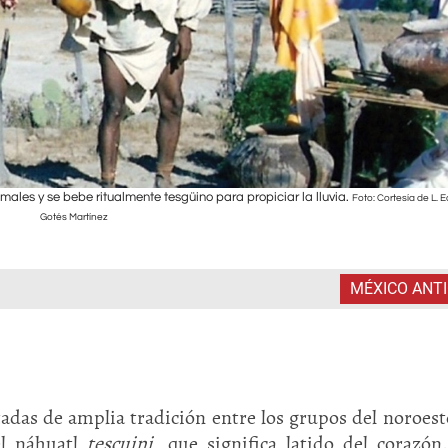
nimales y se bebe ritualmente tesgüino para propiciar la lluvia.
Foto: Cortesía de L. 
Gotés Martínez
MÉXICO ANT
adas de amplia tradición entre los grupos del noroest
el náhuatl
tescuini
, que significa latido del corazón