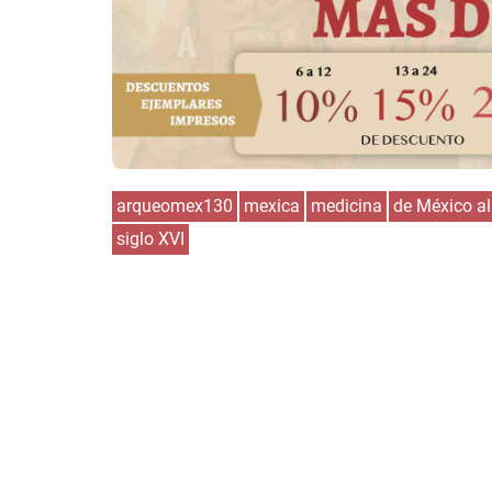
arqueomex130
mexica
medicina
de México a
siglo XVI