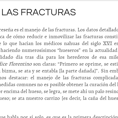
E LAS FRACTURAS
eseña es el manejo de las fracturas. Los datos detallad
ca de cómo reducir e inmovilizar las fracturas const
 lo que hacían los médicos nahuas del siglo XVI e
haciendo numerosísimos “hueseros” en la actualidad
lidado día tras día para los herederos de esa mil
ice Florentino
son claras: “Primero se oprime, se esti
bizma, se ata y se entabla [la parte dañada]”. Sin em
os destacar: el manejo de las fracturas complicad
 medidas comunes no es posible obtener la curación del
por encima del hueso, se legra, se mete ahí un palo resin
ueso; se ata nuestro carrizo [es decir, la caña del hues
ue habla por sí solo, es que es la primera descripción