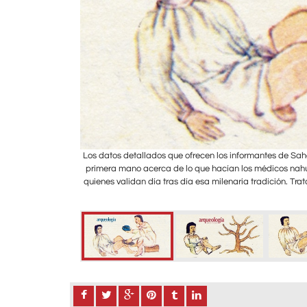
tuyen información de
Los datos detallados que ofrecen los informantes de Sah
sísimos “hueseros”,
primera mano acerca de lo que hacían los médicos nahuas
11v y 112r.
quienes validan día tras día esa milenaria tradición. Tra
Digitalización: