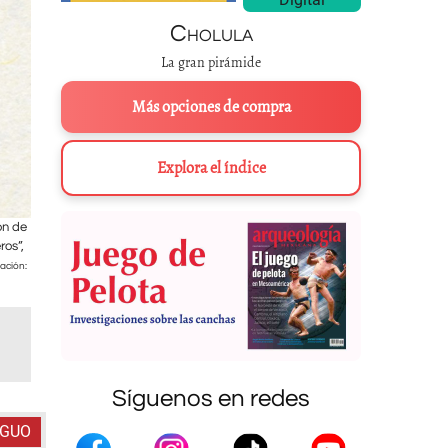
Cholula
La gran pirámide
Más opciones de compra
Explora el índice
ón de
Los datos detallados que ofrecen los informantes de Sahagún acerca de 
ros”,
primera mano acerca de lo que hacían los médicos nahuas del siglo XVI 
quienes validan día tras día esa milenaria tradición. Tratamiento médico
zación:
Raíce
Síguenos en redes
IGUO