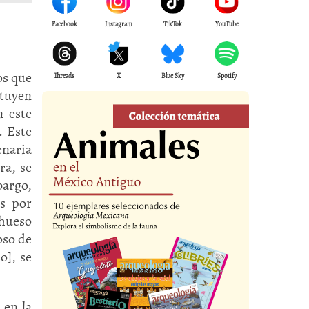
Facebook
Instagram
TikTok
YouTube
os que
Threads
X
Blue Sky
Spotify
ituyen
n este
. Este
enaria
ra, se
bargo,
as por
 hueso
oso de
o], se
 en la