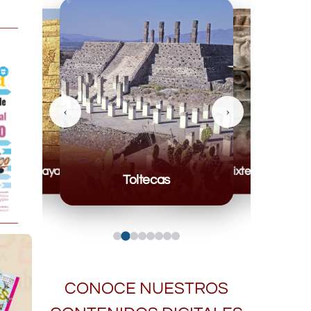
‹
›
Mayas
Mixteca
Toltecas
CONOCE NUESTROS