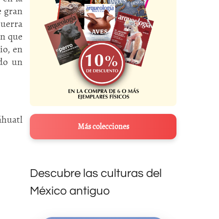
e gran
Guerra
en que
io, en
ado un
áhuatl
Más colecciones
Descubre las culturas del
México antiguo