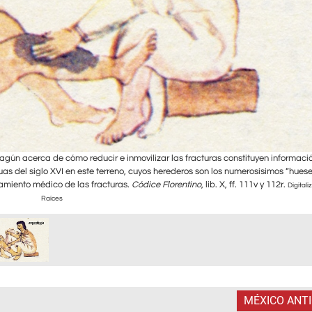
agún acerca de cómo reducir e inmovilizar las fracturas constituyen informaci
 del siglo XVI en este terreno, cuyos herederos son los numerosísimos “huese
tamiento médico de las fracturas.
Códice Florentino
, lib. X, ff. 111v y 112r.
Digitali
Raíces
MÉXICO ANT