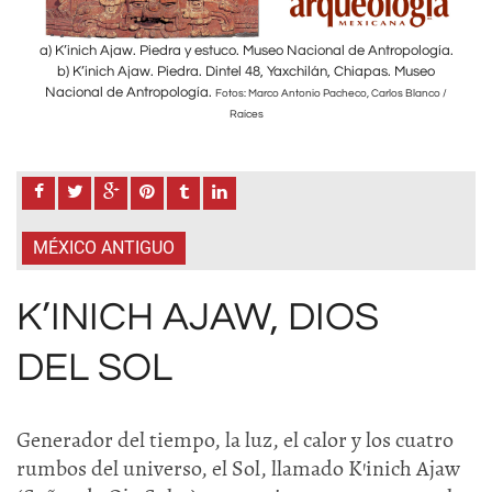
ogía.
a) K’inich Ajaw. Piedra y estuco. Museo Nacional de Antropología.
a) K
eo
b) K’inich Ajaw. Piedra. Dintel 48, Yaxchilán, Chiapas. Museo
b
Nacional de Antropología.
Nac
nco /
Fotos: Marco Antonio Pacheco, Carlos Blanco /
Raíces
MÉXICO ANTIGUO
K’INICH AJAW, DIOS
DEL SOL
Generador del tiempo, la luz, el calor y los cuatro
rumbos del universo, el Sol, llamado K’inich Ajaw