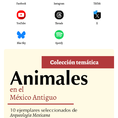
Facebook
Instagram
TikTok
YouTube
Threads
X
Blue Sky
Spotify