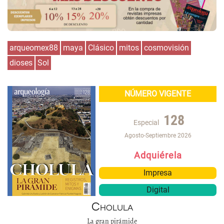
arqueomex88
maya
Clásico
mitos
cosmovisión
dioses
Sol
NÚMERO VIGENTE
128
Especial
Agosto-Septiembre 2026
Adquiérela
Impresa
Digital
Cholula
La gran pirámide