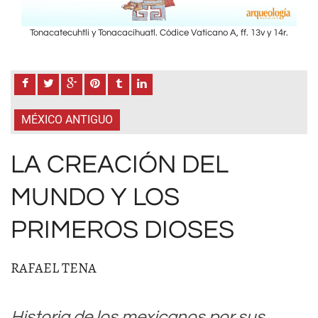
14r.
Tonacatecuhtli y Tonacacíhuatl. Códice Vaticano A, ff. 13v y 14r.
Ton
MÉXICO ANTIGUO
LA CREACIÓN DEL
MUNDO Y LOS
PRIMEROS DIOSES
RAFAEL TENA
Historia de los mexicanos por sus