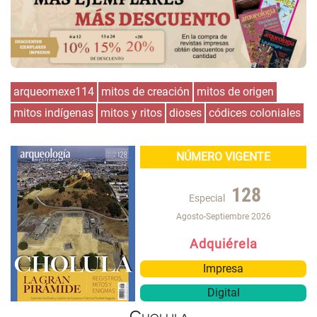
arqueomexe114
mitos de creación
mitos de origen
mitos indígenas
mitos y ritos
dioses
códices coloniales
NÚMERO VIGENTE
128
Especial
Agosto-Septiembre 2026
Adquiérela
Impresa
Digital
Cholula