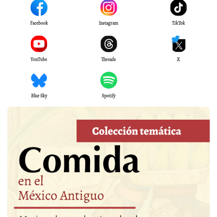
Facebook
Instagram
TikTok
YouTube
Threads
X
Blue Sky
Spotify