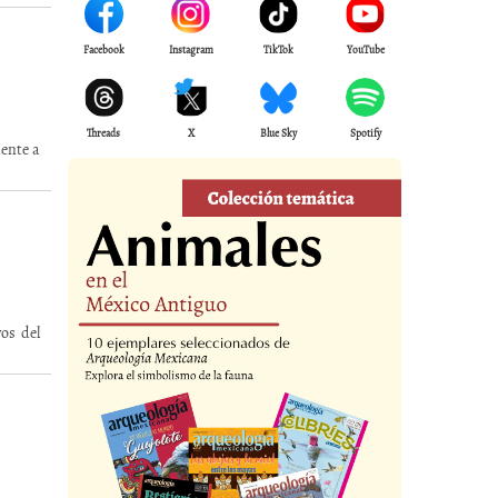
Facebook
Instagram
TikTok
YouTube
Threads
X
Blue Sky
Spotify
ente a
os del