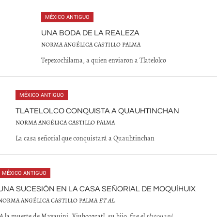
MÉXICO ANTIGUO
UNA BODA DE LA REALEZA
NORMA ANGÉLICA CASTILLO PALMA
Tepexochilama, a quien enviaron a Tlatelolco
MÉXICO ANTIGUO
TLATELOLCO CONQUISTA A QUAUHTINCHAN
NORMA ANGÉLICA CASTILLO PALMA
La casa señorial que conquistará a Quauhtinchan
MÉXICO ANTIGUO
UNA SUCESIÓN EN LA CASA SEÑORIAL DE MOQUÍHUIX
NORMA ANGÉLICA CASTILLO PALMA
ET AL
.
A la muerte de Mayauini, Xiuhcozcatl, su hijo, fue el
tlatouani