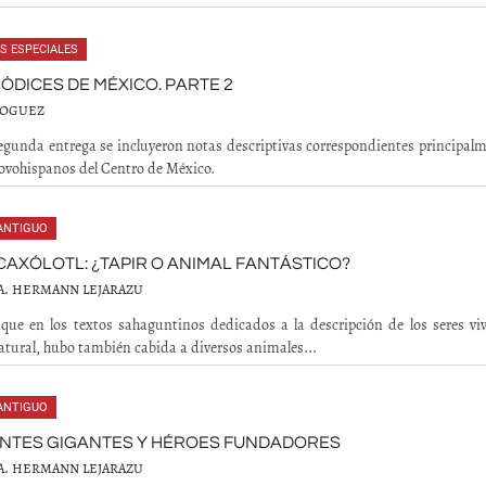
S ESPECIALES
 CÓDICES DE MÉXICO. PARTE 2
NOGUEZ
egunda entrega se incluyeron notas descriptivas correspondientes principalm
ovohispanos del Centro de México.
ANTIGUO
CAXÓLOTL: ¿TAPIR O ANIMAL FANTÁSTICO?
A. HERMANN LEJARAZU
ue en los textos sahaguntinos dedicados a la descripción de los seres viv
ural, hubo también cabida a diversos animales...
ANTIGUO
ENTES GIGANTES Y HÉROES FUNDADORES
A. HERMANN LEJARAZU