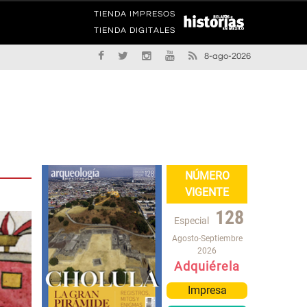
TIENDA IMPRESOS
TIENDA DIGITALES
8-ago-2026
NÚMERO
VIGENTE
128
Especial
Agosto-Septiembre
2026
Adquiérela
Impresa