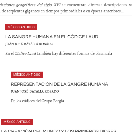
laciones geográficas del siglo XVI
se encuentran diversas descripciones so
a de serpientes gigantes en tiempos primordiales o en épocas anteriores...
MÉXICO ANTIGUO
LA SANGRE HUMANA EN EL CÓDICE LAUD
JUAN JOSÉ BATALLA ROSADO
En el
Códice Laud
también hay diferentes formas de plasmarla
MÉXICO ANTIGUO
REPRESENTACIÓN DE LA SANGRE HUMANA
JUAN JOSÉ BATALLA ROSADO
En los códices del Grupo Borgia
MÉXICO ANTIGUO
LA CREACIÓN DEL MUNDO Y LOS PRIMEROS DIOSES