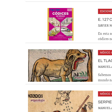
EDICIONE
E. 127
XAVIER 
En esta s
códices n
MÉXICO 
EL TLA
MANUEL 
Sabemos q
mundo nat
MÉXICO 
SERPI
MANUEL 