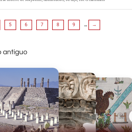
5
6
7
8
9
…
→
o antiguo