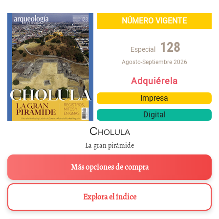
NÚMERO VIGENTE
128
Especial
Agosto-Septiembre 2026
Adquiérela
Impresa
Digital
Cholula
La gran pirámide
Más opciones de compra
Explora el índice