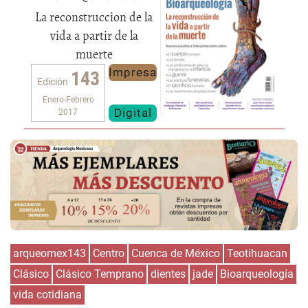
La reconstruccion de la
vida a partir de la
muerte
Impresa
143
Edición
Enero-Febrero
Digital
2017
arqueomex143
Centro
Cuenca de México
Teotihuacan
Clásico
Clásico Temprano
dientes
jade
Bioarqueología
vida cotidiana