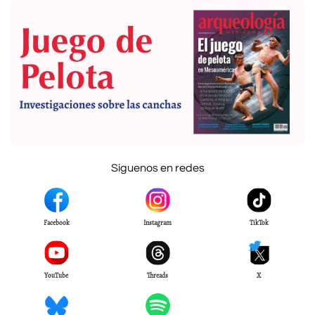
Síguenos en redes
Facebook
Instagram
TikTok
YouTube
Threads
X