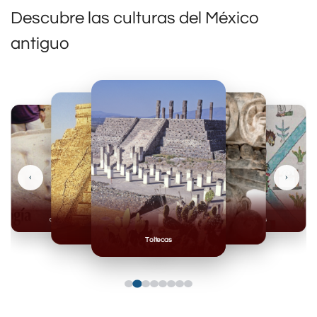
Descubre las culturas del México
antiguo
‹
›
Olmecas
Mexicas
Mayas
Mixteca
Toltecas