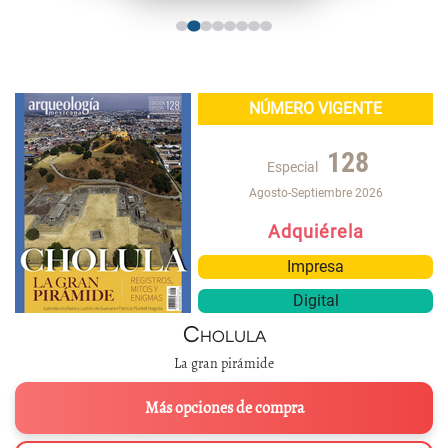
NÚMERO VIGENTE
128
Especial
Agosto-Septiembre 2026
Adquiérela
Impresa
Digital
Cholula
La gran pirámide
Más opciones de compra