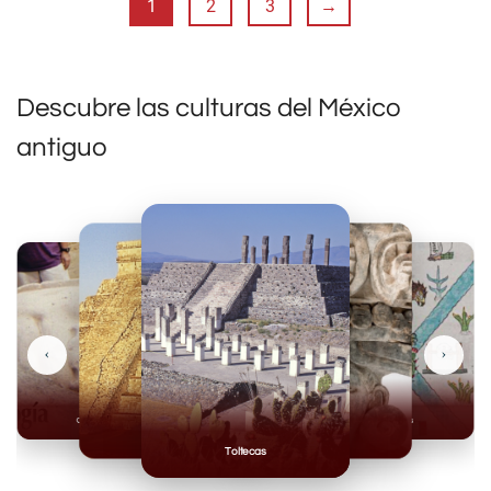
1
2
3
→
Descubre las culturas del México
antiguo
‹
›
Olmecas
Mexicas
Mayas
Mixteca
Toltecas