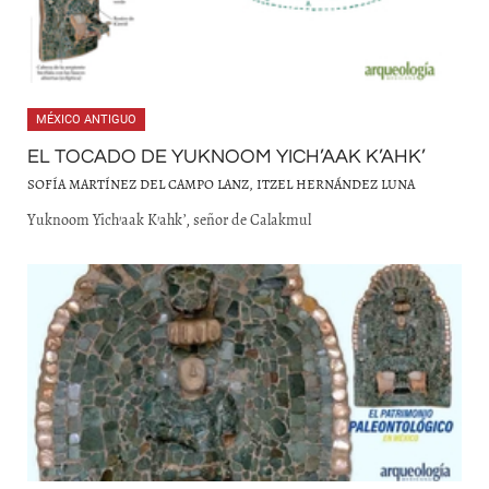
MÉXICO ANTIGUO
EL TOCADO DE YUKNOOM YICH’AAK K’AHK’
SOFÍA MARTÍNEZ DEL CAMPO LANZ, ITZEL HERNÁNDEZ LUNA
Yuknoom Yich’aak K’ahk’, señor de Calakmul