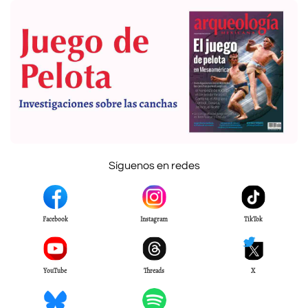
Síguenos en redes
Facebook
Instagram
TikTok
YouTube
Threads
X