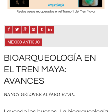
Restos óseos recuperados en el Tramo 1 del Tren Maya.
MÉXICO ANTIGUO
BIOARQUEOLOGÍA EN
EL TREN MAYA:
AVANCES
NANCY GELOVER ALFARO
ET AL
.
Leyendo los huesos. La bioarqueología