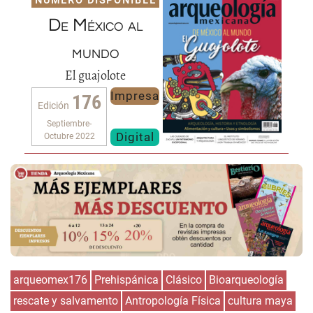
NÚMERO DISPONIBLE
De México al
mundo
El guajolote
Impresa
176
Edición
Septiembre-
Digital
Octubre 2022
arqueomex176
Prehispánica
Clásico
Bioarqueología
rescate y salvamento
Antropología Física
cultura maya