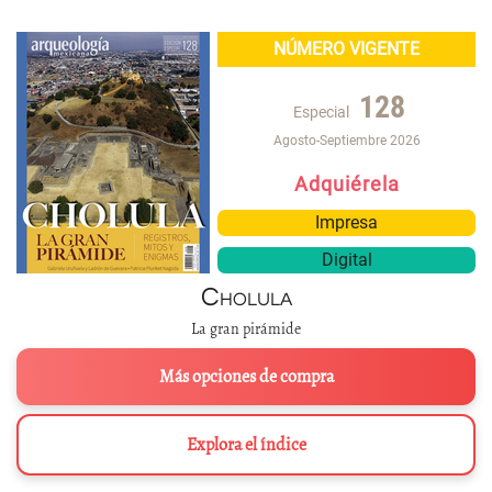
NÚMERO VIGENTE
128
Especial
Agosto-Septiembre 2026
Adquiérela
Impresa
Digital
Cholula
La gran pirámide
Más opciones de compra
Explora el índice