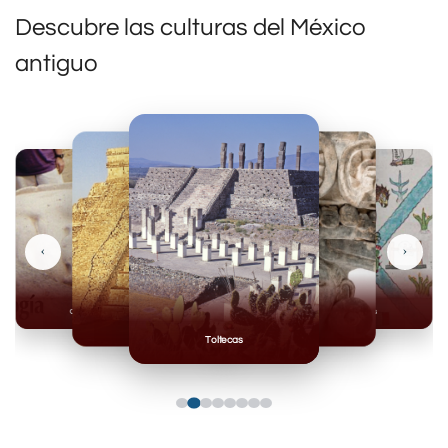
Descubre las culturas del México
antiguo
‹
›
Olmecas
Mexicas
Mayas
Mixteca
Toltecas