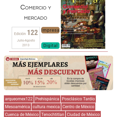
Comercio y
mercado
Impresa
122
Edición
Julio-Agosto
Digital
2013
arqueomex122
Prehispánica
Posclásico Tardío
Mesoamérica
cultura mexica
Centro de México
Cuenca de México
Tenochtitlan
Ciudad de México