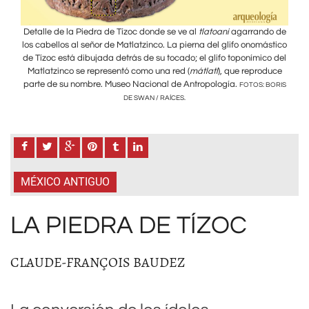
o de
Detalle de la Piedra de Tízoc donde se ve al
tlatoani
agarrando de
Deta
stico
los cabellos al señor de Matlatzinco. La pierna del glifo onomástico
los 
o del
de Tízoc está dibujada detrás de su tocado; el glifo toponímico del
de T
duce
Matlatzinco se representó como una red (
mátlatl
), que reproduce
Mat
parte de su nombre. Museo Nacional de Antropología.
part
BORIS
FOTOS: BORIS
DE SWAN / RAÍCES.
MÉXICO ANTIGUO
LA PIEDRA DE TÍZOC
CLAUDE-FRANÇOIS BAUDEZ