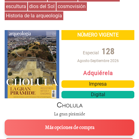
escultura
dios del Sol
cosmovisión
Historia de la arqueología
NÚMERO VIGENTE
128
Especial
Agosto-Septiembre 2026
Adquiérela
Impresa
Digital
Cholula
La gran pirámide
Más opciones de compra