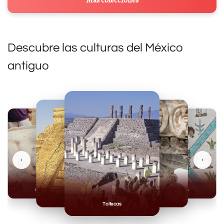
Descubre las culturas del México
antiguo
‹
›
Olmecas
Mexicas
Mayas
Mixteca
Toltecas