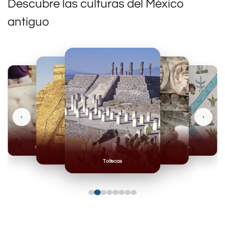
Descubre las culturas del México
antiguo
‹
›
Olmecas
Mexicas
Mayas
Mixteca
Toltecas