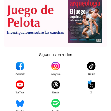
Síguenos en redes
Facebook
Instagram
TikTok
YouTube
Threads
X