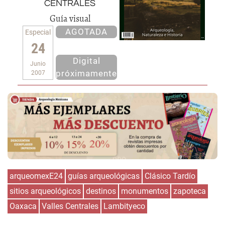
centrales
Guía visual
AGOTADA
Especial
24
Digital
Junio
próximamente
2007
arqueomexE24
guías arqueológicas
Clásico Tardío
sitios arqueológicos
destinos
monumentos
zapoteca
Oaxaca
Valles Centrales
Lambityeco