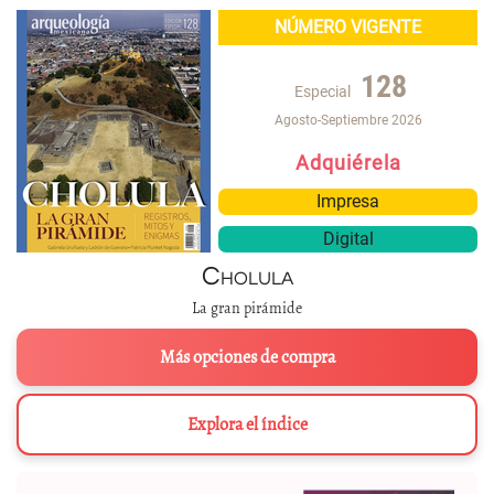
NÚMERO VIGENTE
128
Especial
Agosto-Septiembre 2026
Adquiérela
Impresa
Digital
Cholula
La gran pirámide
Más opciones de compra
Explora el índice