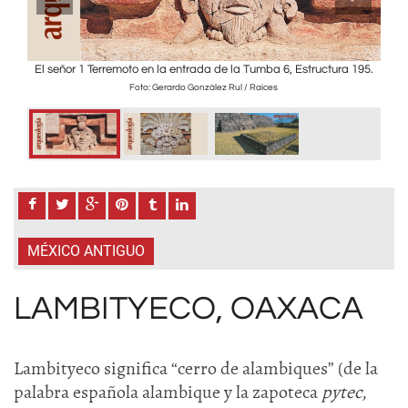
El señor 1 Terremoto en la entrada de la Tumba 6, Estructura 195.
oto:
Foto: Gerardo González Rul / Raíces
MÉXICO ANTIGUO
LAMBITYECO, OAXACA
Lambityeco significa “cerro de alambiques” (de la
palabra española alambique y la zapoteca
pytec
,