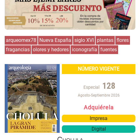
arqueomex78
Nueva España
siglo XVI
plantas
flores
fragancias
olores y hedores
iconografía
fuentes
NÚMERO VIGENTE
128
Especial
Agosto-Septiembre 2026
Adquiérela
Impresa
Digital
Cholula