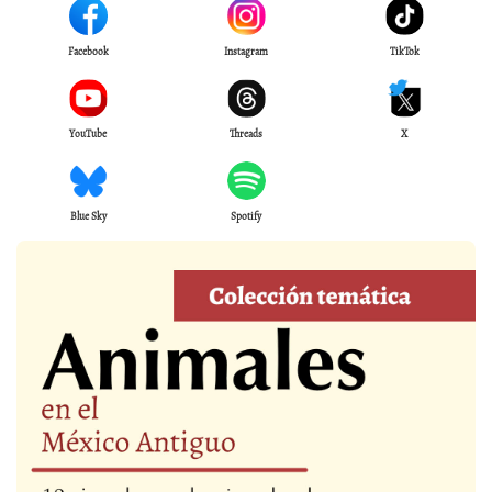
Facebook
Instagram
TikTok
YouTube
Threads
X
Blue Sky
Spotify