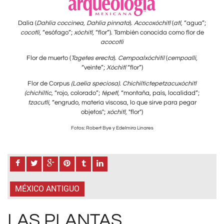
ua”;
Dalia (
Dahlia coccinea, Dahlia pinnata
).
Acocoxóchitl
(
atl,
“agua”;
Dali
r de
cocotli,
“esófago”;
xóchitl,
“flor”). También conocida como flor de
coc
acocotli
i,
Flor de muerto (
Tagetes erecta
).
Cempoalxóchitil
(
cempoalli,
F
“veinte”;
Xóchitl
“flor”)
l
Flor de Corpus
(Laelia speciosa). Chichiltictepetzacuxóchitl
”;
(chichíltic,
“rojo, colorado”;
tépetl,
“montaña, país, localidad”;
(c
r
tzacutli,
“engrudo, materia viscosa, lo que sirve para pegar
objetos";
xóchitl,
"flor")
Fotos: Robert Bye y Edelmira Linares
MÉXICO ANTIGUO
LAS PLANTAS