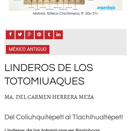
Historia Tolteca Chichimeca
, ff. 30v-31r.
MÉXICO ANTIGUO
LINDEROS DE LOS
TOTOMIUAQUES
MA. DEL CARMEN HERRERA MEZA
Del Coliuhquitépetl al Tlachihualtépetl
Linderos de los totomiuaques tlaxichcas