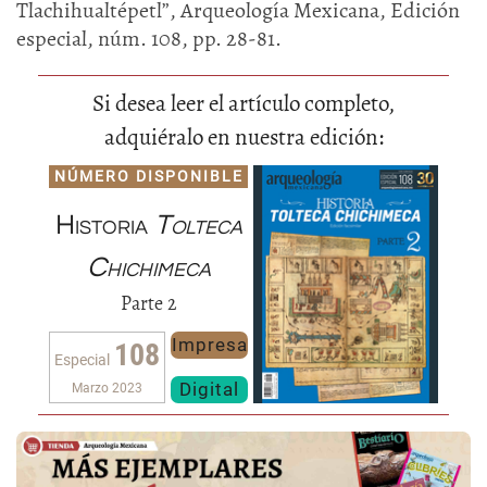
Tlachihualtépetl”, Arqueología Mexicana, Edición
especial, núm. 108, pp. 28-81.
Si desea leer el artículo completo,
adquiéralo en nuestra edición:
NÚMERO DISPONIBLE
Historia
Tolteca
Chichimeca
Parte 2
Impresa
108
Especial
Digital
Marzo 2023