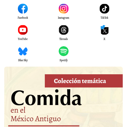
Facebook
Instagram
TikTok
YouTube
Threads
X
Blue Sky
Spotify