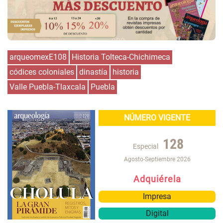
arqueomexE108
Historia Tolteca-Chichimeca
códices coloniales
dinastía
historia
Valle Puebla-Tlaxcala
Puebla
NÚMERO VIGENTE
128
Especial
Agosto-Septiembre 2026
Adquiérela
Impresa
Digital