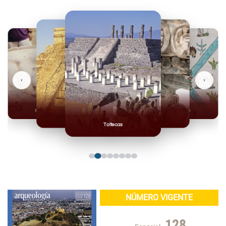
‹
›
Mayas
Casas Grandes
Toltecas
Mexicas
Mixteca
NÚMERO VIGENTE
128