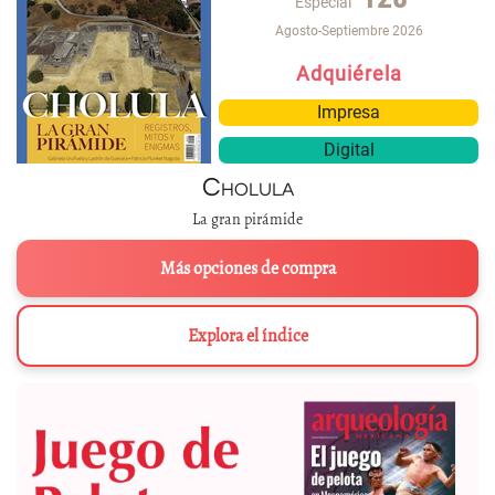
Especial
Agosto-Septiembre 2026
Adquiérela
Impresa
Digital
Cholula
La gran pirámide
Más opciones de compra
Explora el índice