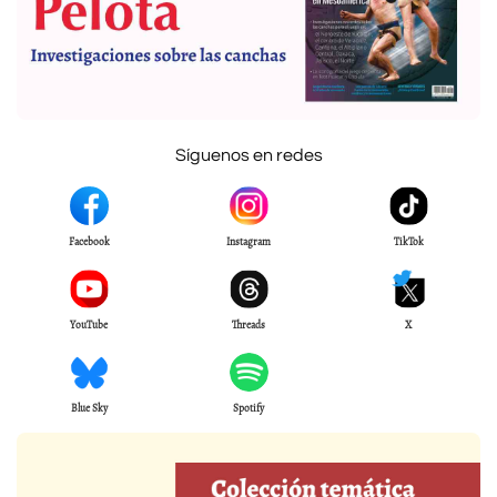
Síguenos en redes
Facebook
Instagram
TikTok
YouTube
Threads
X
Blue Sky
Spotify