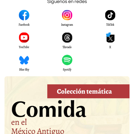
Síguenos en redes
Facebook
Instagram
TikTok
YouTube
Threads
X
Blue Sky
Spotify