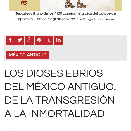
de
Tepoztécatl, uno de los “400 conejos”, era dios del pulque de
T
Tepoztlán. Códice Magliabechiano. f. 49r.
s
Digitalización: Raíces
MÉXICO ANTIGUO
LOS DIOSES EBRIOS
DEL MÉXICO ANTIGUO.
DE LA TRANSGRESIÓN
A LA INMORTALIDAD