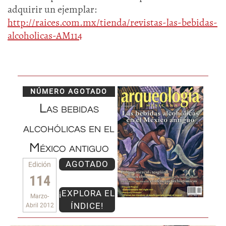
adquirir un ejemplar:
http://raices.com.mx/tienda/revistas-las-bebidas-
alcoholicas-AM114
NÚMERO AGOTADO
Las bebidas
alcohólicas en el
México antiguo
AGOTADO
Edición
114
¡EXPLORA EL
Marzo-
ÍNDICE!
Abril 2012