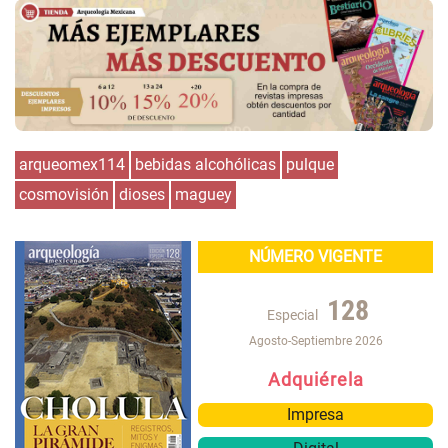
arqueomex114
bebidas alcohólicas
pulque
cosmovisión
dioses
maguey
NÚMERO VIGENTE
128
Especial
Agosto-Septiembre 2026
Adquiérela
Impresa