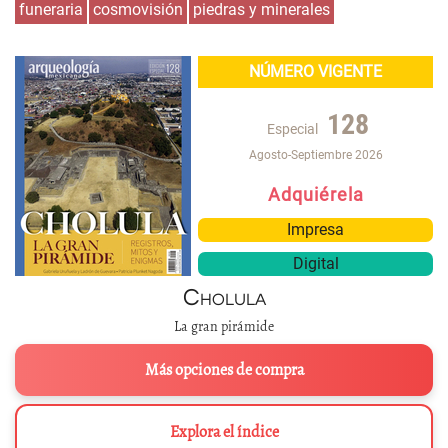
funeraria
cosmovisión
piedras y minerales
NÚMERO VIGENTE
128
Especial
Agosto-Septiembre 2026
Adquiérela
Impresa
Digital
Cholula
La gran pirámide
Más opciones de compra
Explora el índice