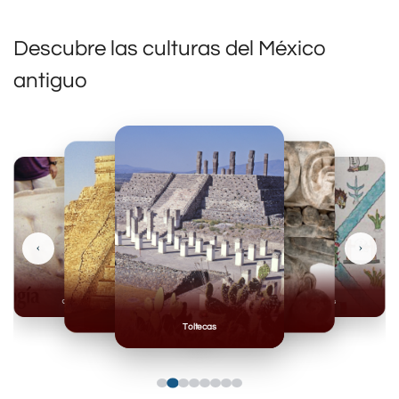
Descubre las culturas del México
antiguo
‹
›
Olmecas
Mexicas
Mayas
Mixteca
Toltecas