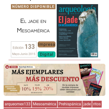
NÚMERO DISPONIBLE
El jade en
Mesoamérica
Impresa
133
Edición
Digital
Mayo-Junio 2015
arqueomex133
Mesoamérica
Prehispánica
jade
ritos