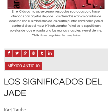
cer
En el Clásico maya, se crearon espacios sagrados para hacer
En
 de
ofrendas con objetos de jade. Las ofrendas eran colocadas de
of
en el
acuerdo con el simbolismo de los cuatro puntos cardinales y en el
acue
con
centro el dios del maíz. K’inich Janahb Pakal se le sepultó con
ce
tre.
objetos de jade en cada una las manos y los pies, y en el vientre.
obj
MNA.
Fotos: Jorge Pérez De Lara / Raíces
MÉXICO ANTIGUO
LOS SIGNIFICADOS DEL
JADE
Karl Taube