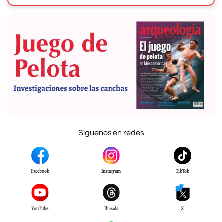
Síguenos en redes
Facebook
Instagram
TikTok
YouTube
Threads
X