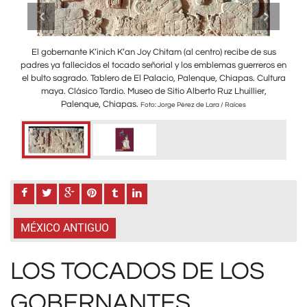
ul
El gobernante K’inich K’an Joy Chitam (al centro) recibe de sus
E
as.
padres ya fallecidos el tocado señorial y los emblemas guerreros en
tu
el bulto sagrado. Tablero de El Palacio, Palenque, Chiapas. Cultura
maya. Clásico Tardío. Museo de Sitio Alberto Ruz Lhuillier,
Palenque, Chiapas.
Foto: Jorge Pérez de Lara / Raíces
MÉXICO ANTIGUO
LOS TOCADOS DE LOS
GOBERNANTES