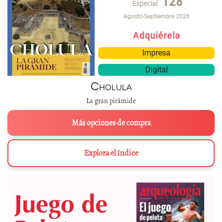
128
Especial
Agosto-Septiembre 2026
Adquiérela
Impresa
Digital
Cholula
La gran pirámide
Más opciones de compra
Explora el índice