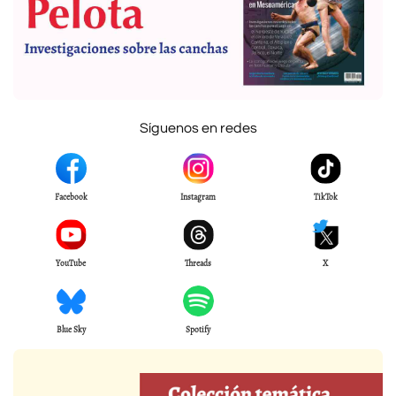
Síguenos en redes
Facebook
Instagram
TikTok
YouTube
Threads
X
Blue Sky
Spotify