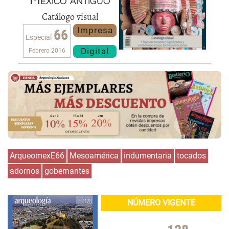
México antiguo
Catálogo visual
Impresa
66
Especial
Digital
Febrero 2016
ArqueomexE66
Mesoamérica
indumentaria
tocados
adornos
gobernantes
NÚMERO VIGENTE