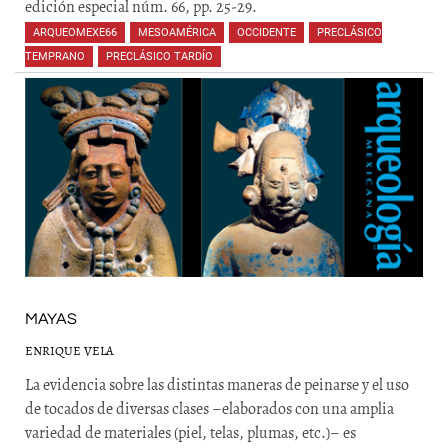
edición especial núm. 66, pp. 25-29.
ARQUEOMEXE66
,
MESOAMÉRICA
,
OCCIDENTE
,
PRECLÁSICO
TEMPRANO
,
PRECLÁSICO TARDÍO
,
,
,
,
MAYAS
ENRIQUE VELA
La evidencia sobre las distintas maneras de peinarse y el uso
de tocados de diversas clases –elaborados con una amplia
variedad de materiales (piel, telas, plumas, etc.)– es