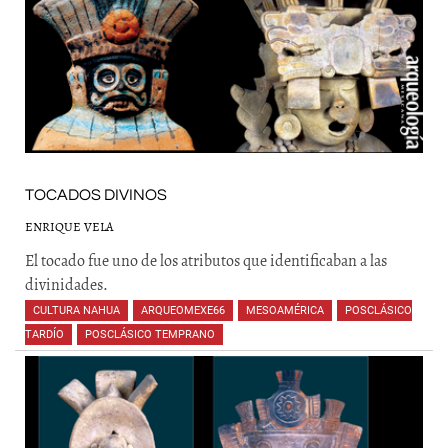
TOCADOS DIVINOS
ENRIQUE VELA
El tocado fue uno de los atributos que identificaban a las
divinidades.
CULTURA NAHUA
,
ARQUEOMEXE66
,
MESOAMÉRICA
,
POSCLÁSICO
TARDÍO
,
POSCLÁSICO TEMPRANO
,
,
,
,