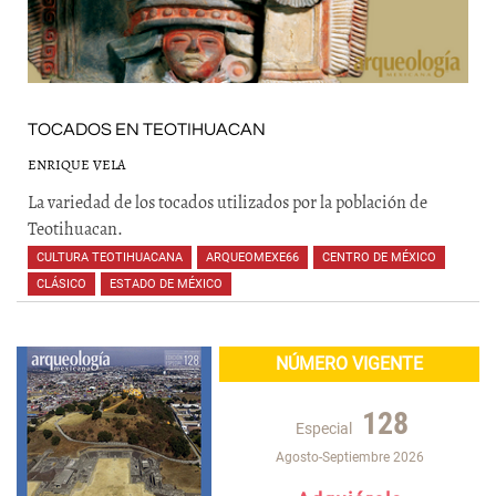
TOCADOS EN TEOTIHUACAN
ENRIQUE VELA
La variedad de los tocados utilizados por la población de
Teotihuacan.
CULTURA TEOTIHUACANA
,
ARQUEOMEXE66
,
CENTRO DE MÉXICO
,
CLÁSICO
,
ESTADO DE MÉXICO
,
,
,
,
,
,
,
NÚMERO VIGENTE
128
Especial
Agosto-Septiembre 2026