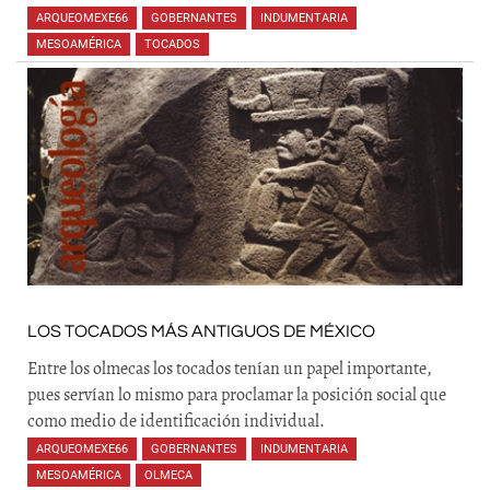
ARQUEOMEXE66
,
GOBERNANTES
,
INDUMENTARIA
,
MESOAMÉRICA
,
TOCADOS
,
LOS TOCADOS MÁS ANTIGUOS DE MÉXICO
Entre los olmecas los tocados tenían un papel importante,
pues servían lo mismo para proclamar la posición social que
como medio de identificación individual.
ARQUEOMEXE66
,
GOBERNANTES
,
INDUMENTARIA
,
MESOAMÉRICA
,
OLMECA
,
,
,