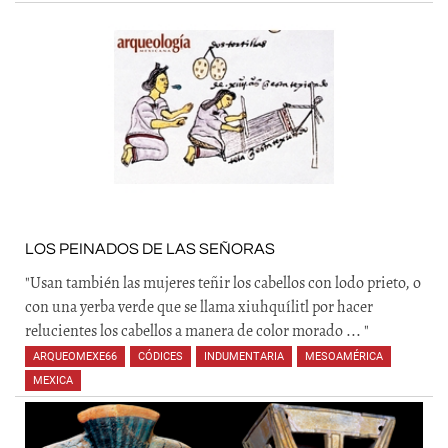
LOS PEINADOS DE LAS SEÑORAS
"Usan también las mujeres teñir los cabellos con lodo prieto, o
con una yerba verde que se llama xiuhquílitl por hacer
relucientes los cabellos a manera de color morado ... "
ARQUEOMEXE66
,
CÓDICES
,
INDUMENTARIA
,
MESOAMÉRICA
,
MEXICA
,
,
,
,