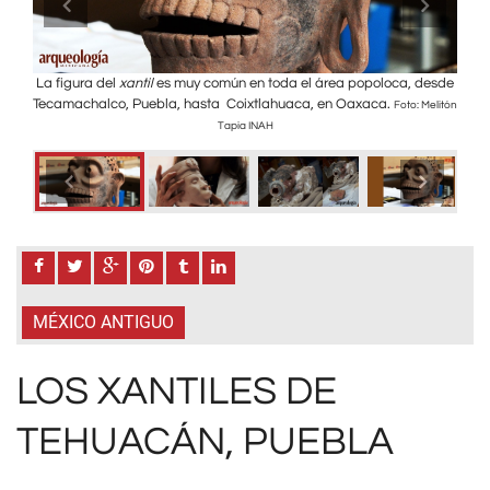
 para
La figura del
xantil
es muy común en toda el área popoloca, desde
Al 
Tecamachalco, Puebla, hasta Coixtlahuaca, en Oaxaca.
Sitio
Foto: Melitón
Tapia INAH
MÉXICO ANTIGUO
LOS XANTILES DE
TEHUACÁN, PUEBLA