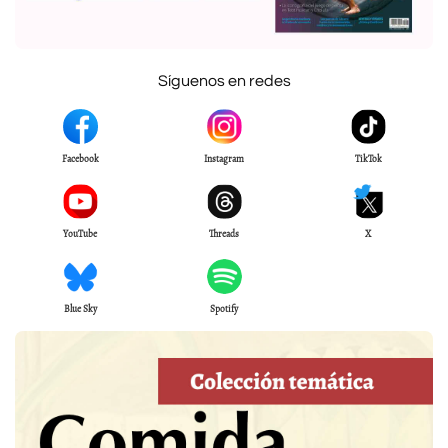
Síguenos en redes
Facebook
Instagram
TikTok
YouTube
Threads
X
Blue Sky
Spotify