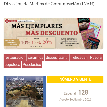
Dirección de Medios de Comunicación (INAH)
restauración
cerámica
dioses
xantil
Tehuacán
Puebla
popoloca
Posclásico
NÚMERO VIGENTE
128
Especial
Agosto-Septiembre 2026