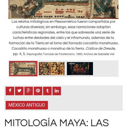
ráneos
Los relatos mitológicos en Mesoamérica fueron compartidos por
El co
s que
culturas diversas; sin embargo, esas narraciones adoptan
que 
á
características regionales, entre las que sobresale una serie de
anta
luchas entre deidades del cielo y el inframundo, además de la
rel
n Chan
formación de la Tierra en el lomo del llamado cocodrilo monstruoso.
de m
 rojo”
Cocodrilo monstruoso o monstruo de la tierra.
Códice de Dresde
,
La
pp. 4, 5.
“gr
Archivo
Reprografía: Tomada de Förstemann, 1880. Archivo de Gabrielle Vail
MÉXICO ANTIGUO
MITOLOGÍA MAYA: LAS