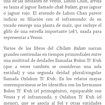
una de las deidades de Venus, Lahun Chan, arroja
su lanza al jaguar llamado
chak b’alam
, gran jaguar
o jaguar rojo. El atuendo de Lahun Chan parece
indicar su filiación con el inframundo: de su
tocado emerge una planta de maíz, que incluye el
glifo de una estrella importante (
ek’
), usada para
representar a Venus.
Varios de los libros del
Chilam Balam
narran
grandes contiendas en tiempos primordiales entre
una multitud de deidades llamadas B’olon Ti’ K’uh
(que a veces también se consideran una sola
entidad) y una segunda deidad plural/singular
llamada Oxlahun Ti’ K’uh. En los relatos mayas
contemporáneos se les identifica con los hermanos
Bolon Ti’ K’uh (el primogénito), equiparable con
Venus y el inframundo, y Oxlahun Ti’ K’uh (el
menor), que se asocia al Sol y otras entidades