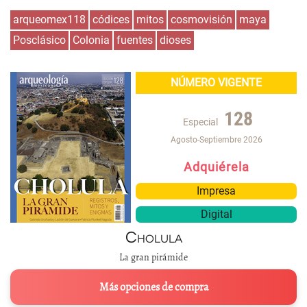
arqueomex118
códices
mitos
cosmovisión
maya
Posclásico
Colonia
fuentes
dioses
NÚMERO VIGENTE
128
Especial
Agosto-Septiembre 2026
Adquiérela
Impresa
Digital
Cholula
La gran pirámide
Más opciones de compra