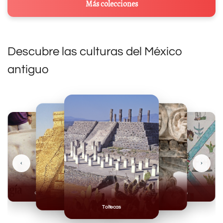
Más colecciones
Descubre las culturas del México
antiguo
‹
›
Olmecas
Mexicas
Mayas
Mixteca
Toltecas