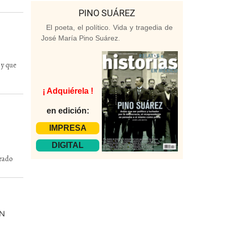
PINO SUÁREZ
El poeta, el político. Vida y tragedia de
José María Pino Suárez.
 y que
¡ Adquiérela !
en edición:
IMPRESA
DIGITAL
erado
AN