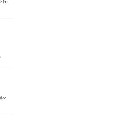
e los
n
ico.