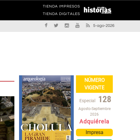
TIENDA IMPRESOS
TIENDA DIGITALES
5-ago-2026
NÚMERO
VIGENTE
128
Especial
Agosto-Septiembre
2026
Adquiérela
Impresa