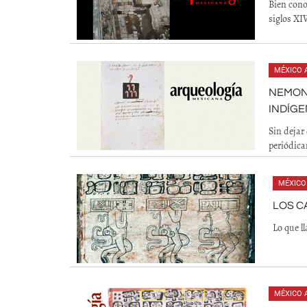
Bien cono
siglos XI
MÉXICO 
NEMONT
INDÍG
Sin dejar 
periódica
MÉXICO
LOS C
Lo que l
MÉXICO 