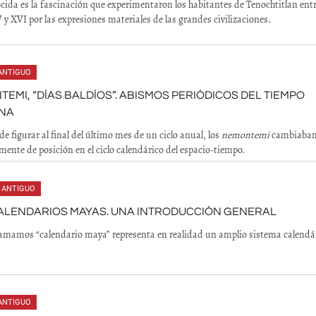
cida es la fascinación que experimentaron los habitantes de Tenochtitlan entr
V y XVI por las expresiones materiales de las grandes civilizaciones.
ANTIGUO
EMI, “DÍAS BALDÍOS”. ABISMOS PERIÓDICOS DEL TIEMPO
ENA
de figurar al final del último mes de un ciclo anual, los
nemontemi
cambiaba
mente de posición en el ciclo calendárico del espacio-tiempo.
 ANTIGUO
ALENDARIOS MAYAS. UNA INTRODUCCIÓN GENERAL
lamamos “calendario maya” representa en realidad un amplio sistema calendár
ANTIGUO