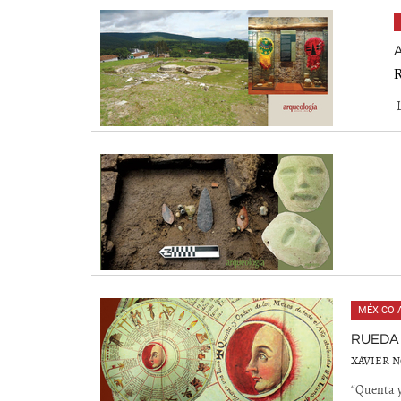
L
MÉXICO 
RUEDA 
XAVIER 
“Quenta y