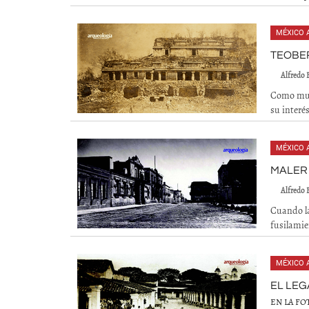
MÉXICO 
TEOBER
Alfredo 
Como much
su interés
MÉXICO 
MALER 
Alfredo 
Cuando la
fusilamie
MÉXICO 
EL LE
EN LA F