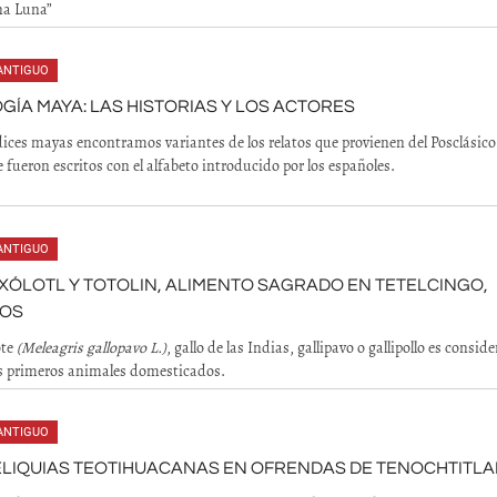
na Luna”
ANTIGUO
GÍA MAYA: LAS HISTORIAS Y LOS ACTORES
dices mayas encontramos variantes de los relatos que provienen del Posclásico
 fueron escritos con el alfabeto introducido por los españoles.
ANTIGUO
XÓLOTL Y TOTOLIN, ALIMENTO SAGRADO EN TETELCINGO,
OS
ote
(Meleagris gallopavo L.)
, gallo de las Indias, gallipavo o gallipollo es consid
s primeros animales domesticados.
ANTIGUO
ELIQUIAS TEOTIHUACANAS EN OFRENDAS DE TENOCHTITL