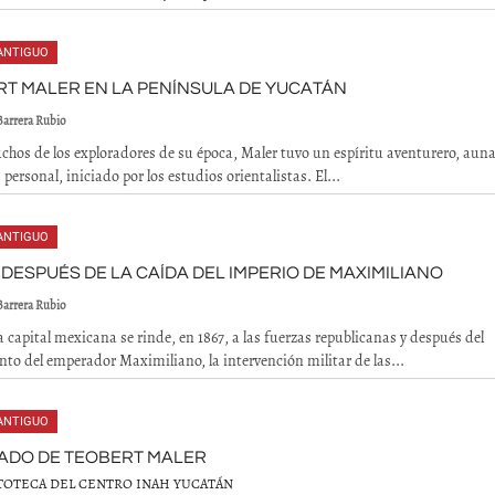
ANTIGUO
T MALER EN LA PENÍNSULA DE YUCATÁN
Barrera Rubio
os de los exploradores de su época, Maler tuvo un espíritu aventurero, aun
 personal, iniciado por los estudios orientalistas. El...
ANTIGUO
DESPUÉS DE LA CAÍDA DEL IMPERIO DE MAXIMILIANO
Barrera Rubio
 capital mexicana se rinde, en 1867, a las fuerzas republicanas y después del
nto del emperador Maximiliano, la intervención militar de las...
ANTIGUO
GADO DE TEOBERT MALER
OTOTECA DEL CENTRO INAH YUCATÁN