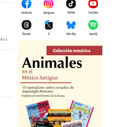
Facebook
Instagram
TikTok
YouTube
Threads
X
Blue Sky
Spotify
ado a