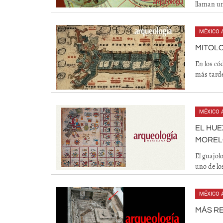
llaman u
MÉXICO 
MITOLO
En los có
más tarde
MÉXICO 
EL HUE
MOREL
El guajol
uno de lo
MÉXICO 
MÁS R