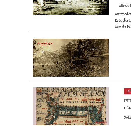
Alfredo 
Anteceden
Este dest
hijo de F
MÉ
PE
GAB
Sobr