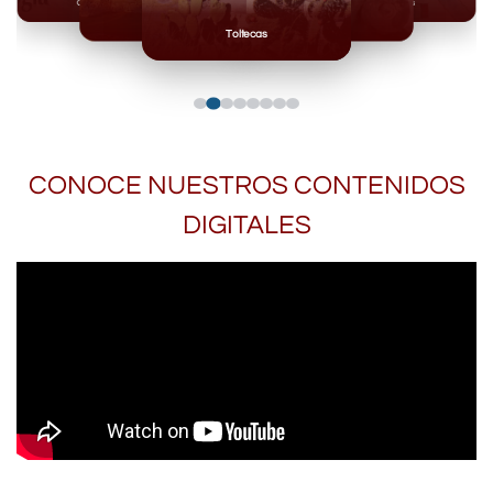
Olmecas
Mexicas
Mayas
Mixteca
Toltecas
CONOCE NUESTROS CONTENIDOS
DIGITALES