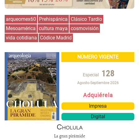
arqueomex60
Prehispánica
Clásico Tardío
Mesoamérica
cultura maya
cosmovisión
vida cotidiana
Códice Madrid
NÚMERO VIGENTE
128
Especial
Agosto-Septiembre 2026
Adquiérela
Impresa
Digital
Cholula
La gran pirámide