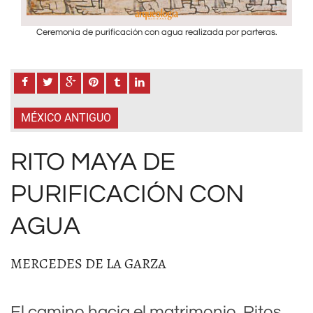
s.
Ceremonia de purificación con agua realizada por parteras.
C
MÉXICO ANTIGUO
RITO MAYA DE
PURIFICACIÓN CON
AGUA
MERCEDES DE LA GARZA
El camino hacia el matrimonio. Ritos