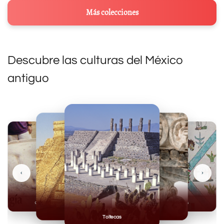
Más colecciones
Descubre las culturas del México
antiguo
‹
›
Olmecas
Mexicas
Mayas
Mixteca
Toltecas