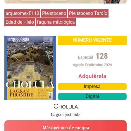
arqueomexE110
Pleistoceno
Pleistoceno Tardío
Edad de Hielo
faquna mitológica
NÚMERO VIGENTE
128
Especial
Agosto-Septiembre 2026
Adquiérela
Impresa
Digital
Cholula
La gran pirámide
Más opciones de compra