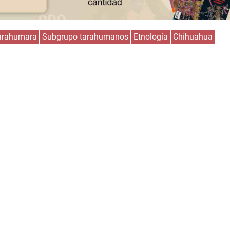
tarahumara
Subgrupo tarahumanos
Etnología
Chihuahua