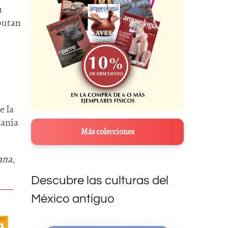
u
putan
e la
danía
Más colecciones
ana
,
Descubre las culturas del
México antiguo