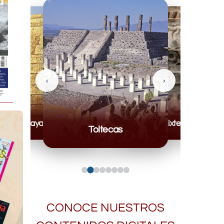
‹
›
Mayas
Mixteca
Toltecas
CONOCE NUESTROS