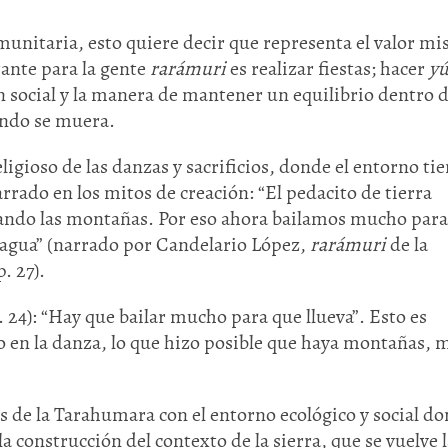
unitaria, esto quiere decir que representa el valor m
ante para la gente
rarámuri
es realizar fiestas; hacer
y
ón social y la manera de mantener un equilibrio dentro d
undo se muera.
eligioso de las danzas y sacrificios, donde el entorno ti
rado en los mitos de creación: “El pedacito de tierra
ando las montañas. Por eso ahora bailamos mucho para
er agua” (narrado por Candelario López,
rarámuri
de la
. 27).
 24): “Hay que bailar mucho para que llueva”. Esto es
 en la danza, lo que hizo posible que haya montañas, m
s de la Tarahumara con el entorno ecológico y social d
 construcción del contexto de la sierra, que se vuelve l