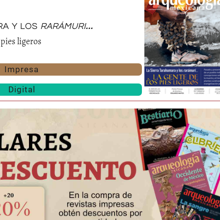
ra y los
rarámuri...
 pies ligeros
Impresa
Digital
Huasteca
Olmecas