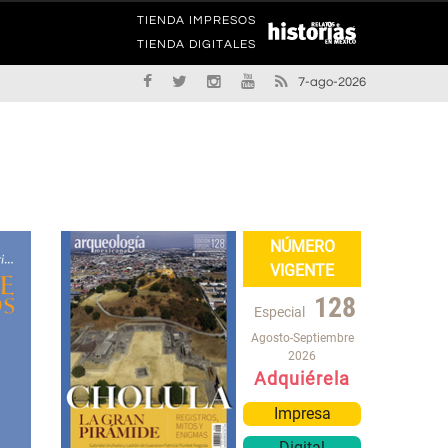
TIENDA IMPRESOS
TIENDA DIGITALES
7-ago-2026
NÚMERO
VIGENTE
128
Especial
Agosto-Septiembre
2026
Adquiérela
Impresa
Digital