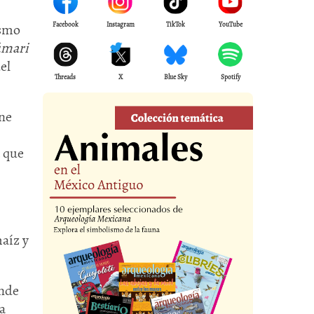
Facebook
Instagram
TikTok
YouTube
ismo
úmari
el
Threads
X
Blue Sky
Spotify
ene
 que
aíz y
onde
a