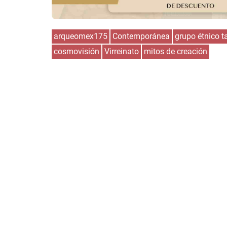
arqueomex175
Contemporánea
grupo étnico 
cosmovisión
Virreinato
mitos de creación