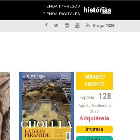
TIENDA IMPRESOS
TIENDA DIGITALES
8-ago-2026
NÚMERO
VIGENTE
128
Especial
Agosto-Septiembre
2026
Adquiérela
Impresa
Digital