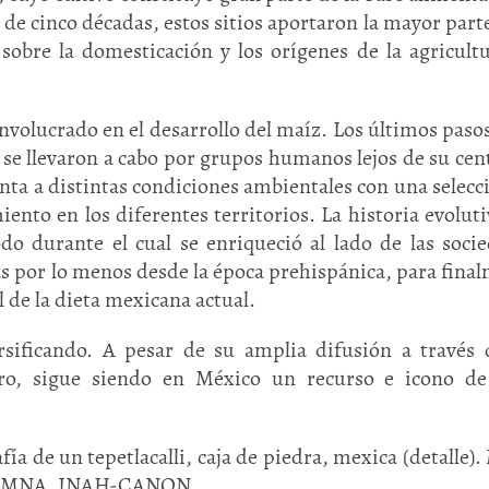
e cinco décadas, estos sitios aportaron la mayor parte
 sobre la domesticación y los orígenes de la agricult
nvolucrado en el desarrollo del maíz. Los últimos pasos
 se llevaron a cabo por grupos humanos lejos de su cen
nta a distintas condiciones ambientales con una selecc
iento en los diferentes territorios. La historia evoluti
do durante el cual se enriqueció al lado de las soci
Huasteca
Olmecas
s por lo menos desde la época prehispánica, para fina
l de la dieta mexicana actual.
sificando. A pesar de su amplia difusión a través 
ro, sigue siendo en México un recurso e icono de
fía de un tepetlacalli, caja de piedra, mexica (detalle)
 del MNA, INAH-CANON.