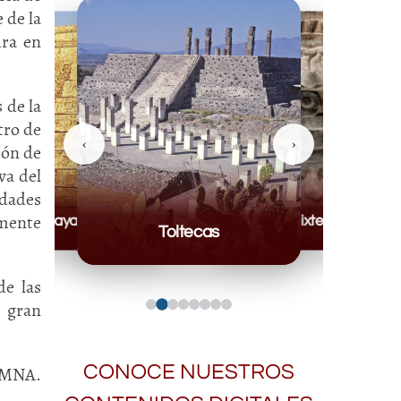
 de la
ura en
 de la
tro de
‹
›
ión de
va del
edades
lmente
Mayas
Mixteca
Toltecas
de las
 gran
CONOCE NUESTROS
. MNA.