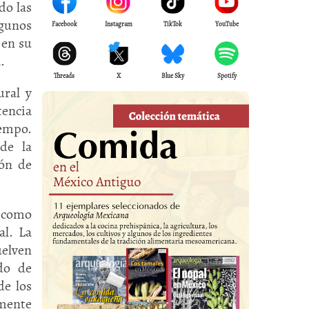
do las
lgunos
Facebook
Instagram
TikTok
YouTube
 en su
.
Threads
X
Blue Sky
Spotify
ural y
tencia
iempo.
de la
ión de
, como
al. La
uelven
do de
de los
mente