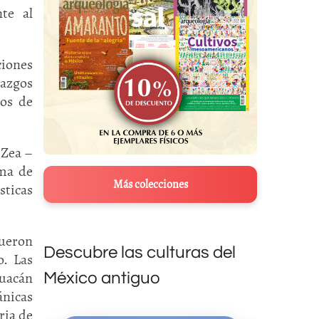
te al
ciones
lazgos
los de
 Zea –
ema de
Más colecciones
sticas
ueron
Descubre las culturas del
o. Las
huacán
México antiguo
ánicas
ria de