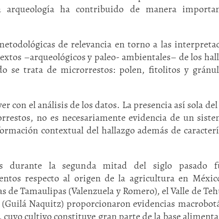
a arqueología ha contribuido de manera importan
metodológicas de relevancia en torno a las interpreta
extos –arqueológicos y paleo- ambientales– de los hal
 se trata de microrrestos: polen, fitolitos y gránu
 con el análisis de los datos. La presencia así sola del
rrestos, no es necesariamente evidencia de un sist
formación contextual del hallazgo además de caracterí
adas durante la segunda mitad del siglo pasado f
ientos respecto al origen de la agricultura en Méxic
as de Tamaulipas (Valenzuela y Romero), el Valle de Te
a (Guilá Naquitz) proporcionaron evidencias macrobot
a, cuyo cultivo constituye gran parte de la base alimenta