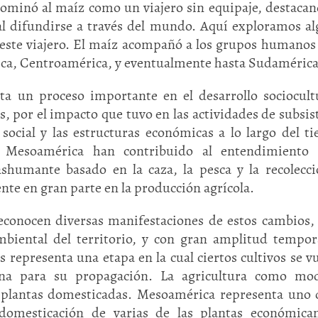
nominó al maíz como un viajero sin equipaje, destacan
al difundirse a través del mundo. Aquí exploramos a
 este viajero. El maíz acompañó a los grupos humanos
ica, Centroamérica, y eventualmente hasta Sudamérica
nta un proceso importante en el desarrollo sociocult
 por el impacto que tuvo en las actividades de subsis
 social y las estructuras económicas a lo largo del t
e Mesoamérica han contribuido al entendimiento 
humante basado en la caza, la pesca y la recolecc
nte en gran parte en la producción agrícola.
reconocen diversas manifestaciones de estos cambios
ambiental del territorio, y con gran amplitud tempor
 representa una etapa en la cual ciertos cultivos se v
ana para su propagación. La agricultura como mo
plantas domesticadas. Mesoamérica representa uno 
 domesticación de varias de las plantas económica