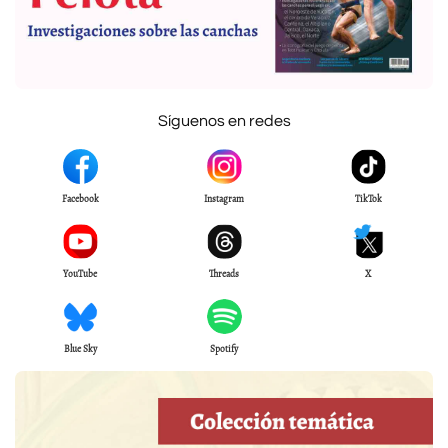
Síguenos en redes
Facebook
Instagram
TikTok
YouTube
Threads
X
Blue Sky
Spotify