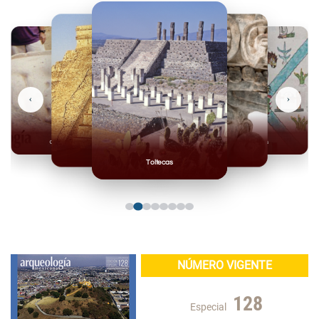
‹
›
Olmecas
Mexicas
Mayas
Mixteca
Toltecas
NÚMERO VIGENTE
128
Especial