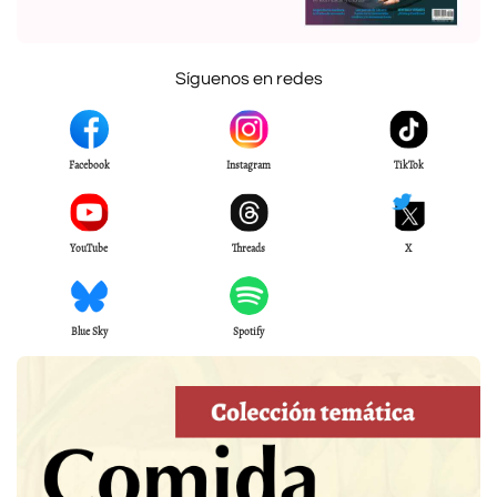
Síguenos en redes
Facebook
Instagram
TikTok
YouTube
Threads
X
Blue Sky
Spotify