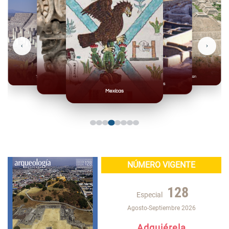
‹
›
Toltecas
Teotihuacan
Mixteca
Casas Grandes
Mexicas
NÚMERO VIGENTE
128
Especial
Agosto-Septiembre 2026
Adquiérela