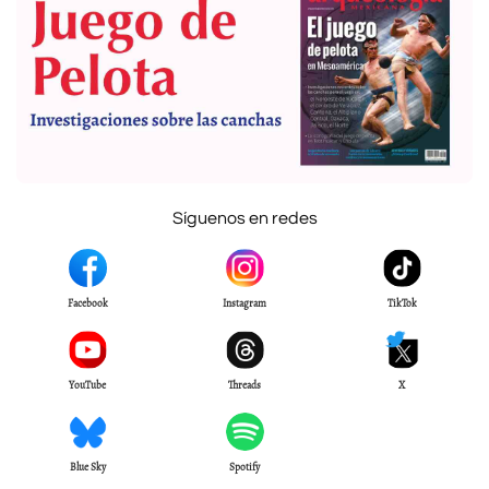
Síguenos en redes
Facebook
Instagram
TikTok
YouTube
Threads
X
Blue Sky
Spotify