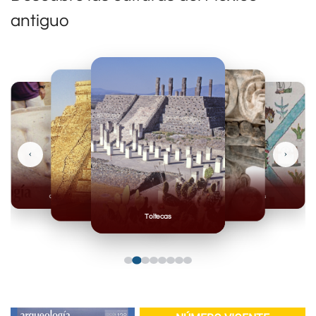
antiguo
‹
›
Olmecas
Mexicas
Mayas
Mixteca
Toltecas