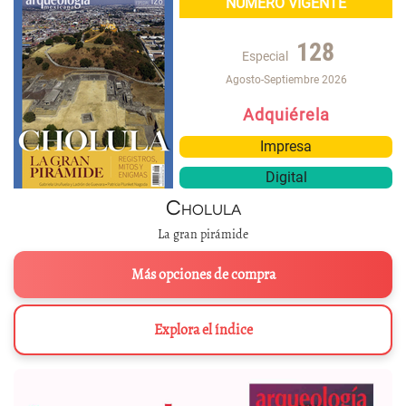
NÚMERO VIGENTE
128
Especial
Agosto-Septiembre 2026
Adquiérela
Impresa
Digital
Cholula
La gran pirámide
Más opciones de compra
Explora el índice