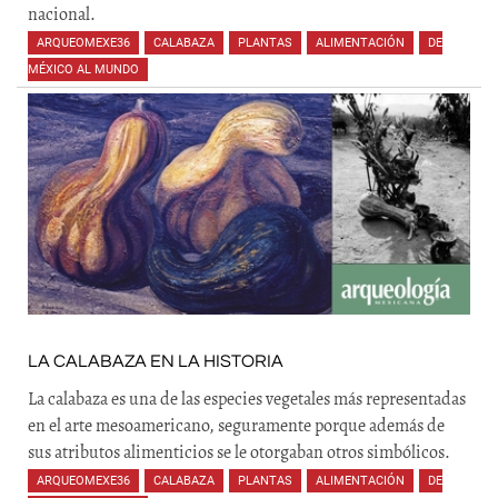
nacional.
ARQUEOMEXE36
,
CALABAZA
,
PLANTAS
,
ALIMENTACIÓN
,
DE
MÉXICO AL MUNDO
,
LA CALABAZA EN LA HISTORIA
La calabaza es una de las especies vegetales más representadas
en el arte mesoamericano, seguramente porque además de
sus atributos alimenticios se le otorgaban otros simbólicos.
ARQUEOMEXE36
,
CALABAZA
,
PLANTAS
,
ALIMENTACIÓN
,
DE