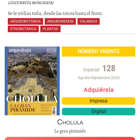
(CUCURBITA MOSCHATA)
Se le utiliza toda, desde las raíces hasta el fruto.
ARQUEOBOTÁNICA
,
ARQUEOMEXE36
,
CALABAZA
,
ETNOBOTÁNICA
,
PLANTAS
,
,
NÚMERO VIGENTE
128
Especial
Agosto-Septiembre 2026
Adquiérela
Impresa
Digital
Cholula
La gran pirámide