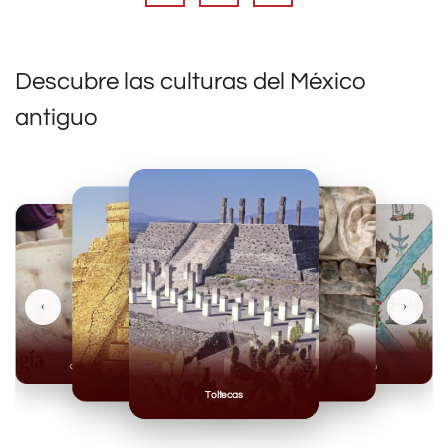
Descubre las culturas del México
antiguo
‹
›
Olmecas
Mexicas
Mayas
Mixteca
Toltecas