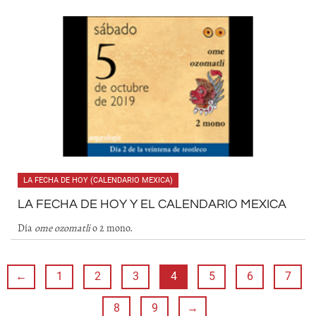
LA FECHA DE HOY (CALENDARIO MEXICA)
LA FECHA DE HOY Y EL CALENDARIO MEXICA
Día
ome ozomatli
o 2 mono.
←
1
2
3
4
5
6
7
8
9
→