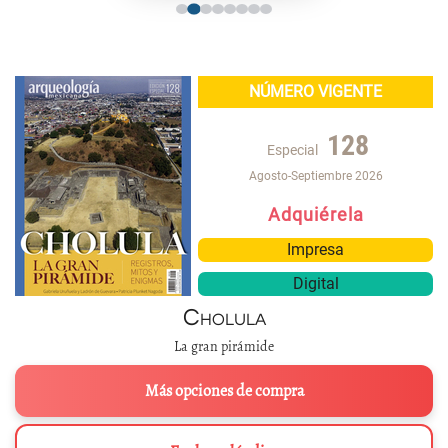
NÚMERO VIGENTE
128
Especial
Agosto-Septiembre 2026
Adquiérela
Impresa
Digital
Cholula
La gran pirámide
Más opciones de compra