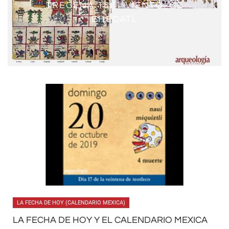
EL TEMPLO CALENDÁRICO DE
TRECENA 18: 1 VIENTO, CE
VEINTENA 4: HUEY TOZOZTLI
VEINTENA 16: ATEMOZTLI
CÓDICE BORBÓNICO
VEINTENA 17: TÍTIL
TLATELOLCO
EHÉCATL
LA FECHA DE HOY (CALENDARIO MEXICA)
LA FECHA DE HOY Y EL CALENDARIO MEXICA