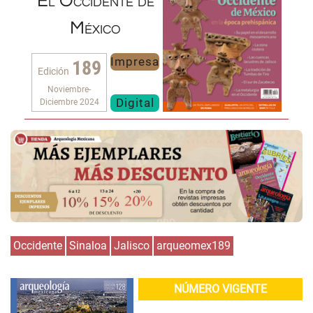
El Occidente de
México
Impresa
189
Edición
Noviembre-
Digital
Diciembre 2024
Occidente
Sinaloa
Jalisco
arqueomex189
NÚMERO VIGENTE