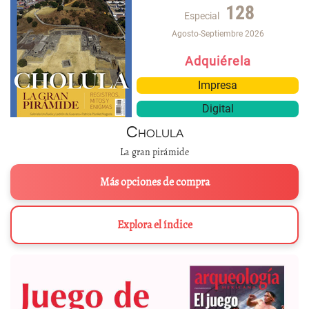
128
Especial
Agosto-Septiembre 2026
Adquiérela
Impresa
Digital
Cholula
La gran pirámide
Más opciones de compra
Explora el índice