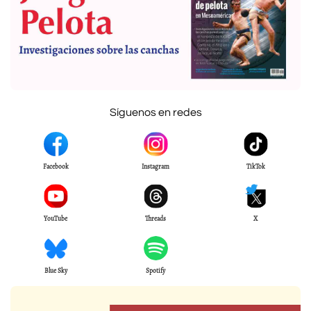
Síguenos en redes
Facebook
Instagram
TikTok
YouTube
Threads
X
Blue Sky
Spotify