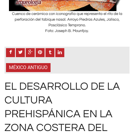
e la
Cuenco de cerámica con iconografía que representa el rito de la
Cue
co,
perforación del tabique nasal. Arroyo Piedras Azules, Jalisco,
pe
Posclásico Temprano.
Foto: Joseph B. Mountjoy.
MÉXICO ANTIGUO
EL DESARROLLO DE LA
CULTURA
PREHISPÁNICA EN LA
ZONA COSTERA DEL