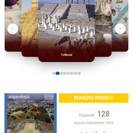
‹
›
Olmecas
Mexicas
Mayas
Mixteca
Toltecas
NÚMERO VIGENTE
128
Especial
Agosto-Septiembre 2026