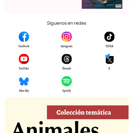
Síguenos en redes
Facebook
Instagram
TikTok
YouTube
Threads
X
Blue Sky
Spotify