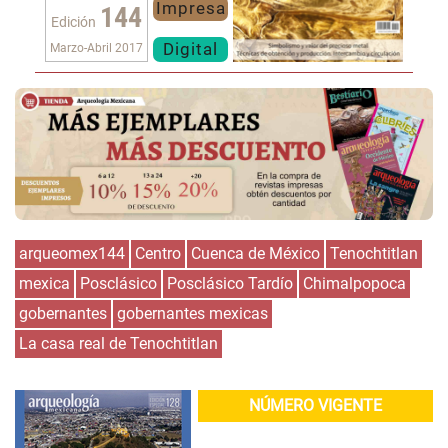
Impresa
144
Edición
Digital
Marzo-Abril 2017
arqueomex144
Centro
Cuenca de México
Tenochtitlan
mexica
Posclásico
Posclásico Tardío
Chimalpopoca
gobernantes
gobernantes mexicas
La casa real de Tenochtitlan
NÚMERO VIGENTE