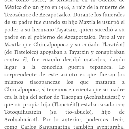
México dio un giro en 1426, a raíz de la muerte de
Tezozómoc de Azcapotzalco. Durante los funerales
de su padre fue cuando su hijo Maxtla le usurpó el
poder a su hermano Tayatzin, quien sucedió a su
padre en el gobierno de Azcapotzalco. Pero al ver
Maxtla que Chimalpopoca y su cuñado Tlacatéotl
(de Tlatelolco) apoyaban a Tayatzin y conspiraban
contra él, fue cuando decidió matarlos, dando
lugar a la conocida guerra tepaneca. Lo
sorprendente de este asunto es que fueran los
mismos tlacopanecas los que mataran a
Chimalpopoca, si tenemos en cuenta que su madre
era la hija del señor de Tlacopan (Acolnahuácatl) y
que su propia hija (Tlancuéitl) estaba casada con
Totoquihuatzin (su tío-abuelo), hijo de
Acolnahuácatl. Por lo anterior, podemos decir,
como Carlos Santamarina también aventuraba,