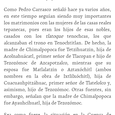
Como Pedro Carrasco señaló hace ya varios años,
en este tiempo seguían siendo muy importantes
los matrimonios con las mujeres de las casas reales
tepanecas, pues eran los hijos de esas nobles,
casados con los
tlatoque
tenochcas, los que
alcanzaban el trono en Tenochtitlan. De hecho, la
madre de Chimalpopoca fue Tetzihuatzin, hija de
Acolnahuácatl, primer señor de Tlacopan e hijo de
Tezozómoc de Azcapotzalco, mientras que su
esposa fue Matlalatzin o Aztaxóchitl (ambos
nombres en la obra de Ixtlilxóchitl), hija de
Cuacuauhpitzáhuac, primer señor de Tlatelolco y,
asimismo, hijo de Tezozómoc. Otras fuentes, sin
embargo, señalan que la madre de Chimalpopoca
fue Ayauhcíhuatl, hija de Tezozómoc.
Sea como fuere, la situación en la Cuenca de