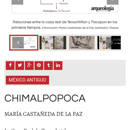
los
Relaciones entre la casa real de Tenochtitlan y Tlacopan en los
Izqu
primeros tiempos.
aíces
Información: María Castañeda de la Paz. Ilustración: Raíces
De
difie
m
Tamb
MÉXICO ANTIGUO
CHIMALPOPOCA
MARÍA CASTAÑEDA DE LA PAZ