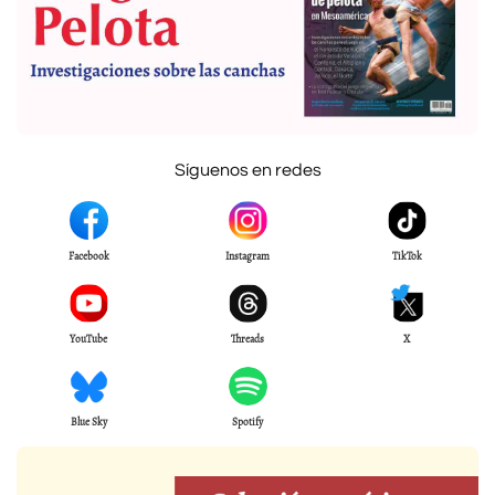
Síguenos en redes
Facebook
Instagram
TikTok
YouTube
Threads
X
Blue Sky
Spotify