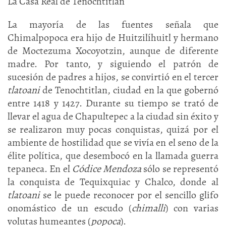
La Casa Real de Tenochtitlan
La mayoría de las fuentes señala que
Chimalpopoca era hijo de Huitzilíhuitl y hermano
de Moctezuma Xocoyotzin, aunque de diferente
madre. Por tanto, y siguiendo el patrón de
sucesión de padres a hijos, se convirtió en el tercer
tlatoani
de Tenochtitlan, ciudad en la que gobernó
entre 1418 y 1427. Durante su tiempo se trató de
llevar el agua de Chapultepec a la ciudad sin éxito y
se realizaron muy pocas conquistas, quizá por el
ambiente de hostilidad que se vivía en el seno de la
élite política, que desembocó en la llamada guerra
tepaneca. En el
Códice Mendoza
sólo se representó
la conquista de Tequixquiac y Chalco, donde al
tlatoani
se le puede reconocer por el sencillo glifo
onomástico de un escudo (
chimalli
) con varias
volutas humeantes (
popoca
).