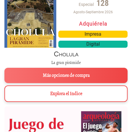
128
Especial
Agosto-Septiembre 2026
Adquiérela
Impresa
Digital
Cholula
La gran pirámide
Más opciones de compra
Explora el índice