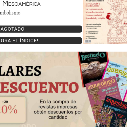
n Mesoamérica
simbolismo
AGOTADO
LORA EL ÍNDICE!
Huasteca
Olmecas