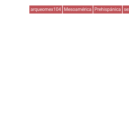
arqueomex104
Mesoamérica
Prehispánica
se