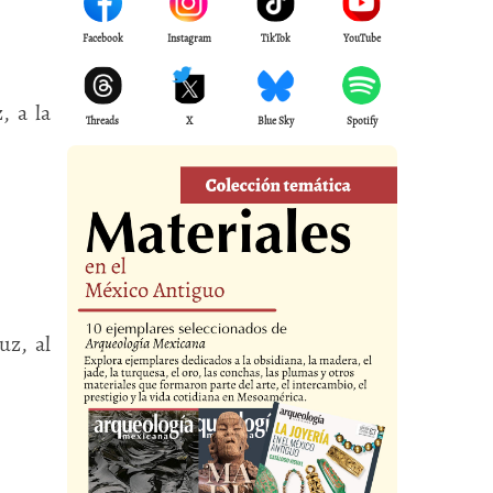
Facebook
Instagram
TikTok
YouTube
, a la
Threads
X
Blue Sky
Spotify
uz, al