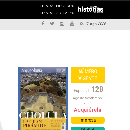
TIENDA IMPRESOS
TIENDA DIGITALES
7-ago-2026
NÚMERO
VIGENTE
128
Especial
Agosto-Septiembre
2026
Adquiérela
Impresa
Digital