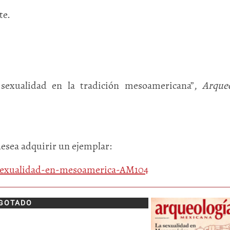
te.
sexualidad en la tradición mesoamericana”,
Arque
desea adquirir un ejemplar:
a-sexualidad-en-mesoamerica-AM104
GOTADO