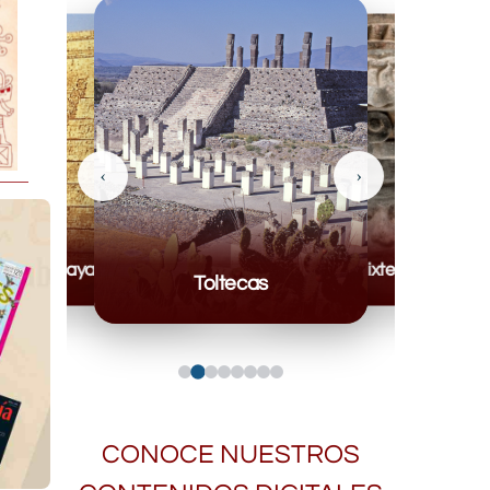
‹
›
Mayas
Mixteca
Toltecas
CONOCE NUESTROS