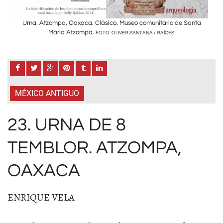
nta
Urna. Atzompa, Oaxaca. Clásico. Museo comunitario de Santa
Ur
María Atzompa.
FOTO: OLIVER SANTANA / RAÍCES.
MÉXICO ANTIGUO
23. URNA DE 8
TEMBLOR. ATZOMPA,
OAXACA
ENRIQUE VELA