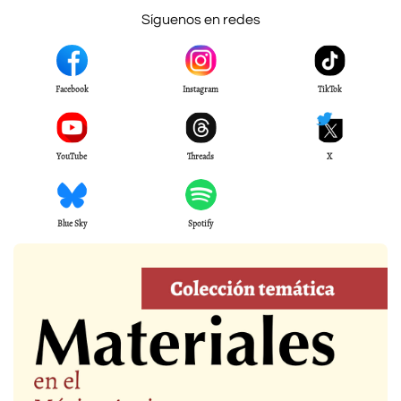
Síguenos en redes
Facebook
Instagram
TikTok
YouTube
Threads
X
Blue Sky
Spotify