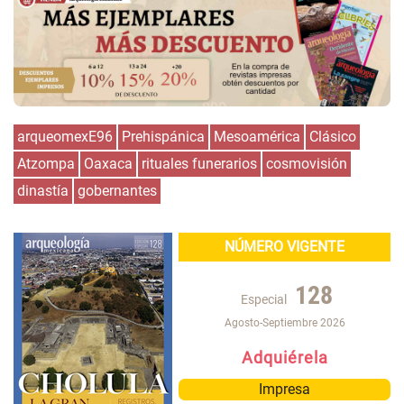
arqueomexE96
Prehispánica
Mesoamérica
Clásico
Atzompa
Oaxaca
rituales funerarios
cosmovisión
dinastía
gobernantes
NÚMERO VIGENTE
128
Especial
Agosto-Septiembre 2026
Adquiérela
Impresa