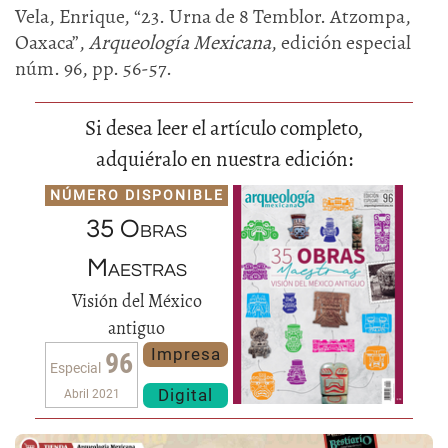
Vela, Enrique, “23. Urna de 8 Temblor. Atzompa,
Oaxaca”,
Arqueología Mexicana
, edición especial
núm. 96, pp. 56-57.
Si desea leer el artículo completo,
adquiéralo en nuestra edición:
NÚMERO DISPONIBLE
35 Obras
Maestras
Visión del México
antiguo
Impresa
96
Especial
Digital
Abril 2021