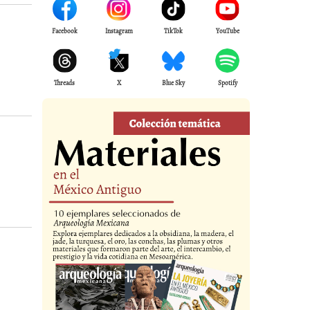
Facebook
Instagram
TikTok
YouTube
Threads
X
Blue Sky
Spotify