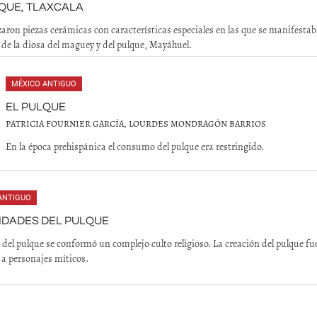
QUE, TLAXCALA
lizaron piezas cerámicas con características especiales en las que se manifestab
 de la diosa del maguey y del pulque, Mayáhuel.
MÉXICO ANTIGUO
EL PULQUE
PATRICIA FOURNIER GARCÍA, LOURDES MONDRAGÓN BARRIOS
En la época prehispánica el consumo del pulque era restringido.
ANTIGUO
IDADES DEL PULQUE
 del pulque se conformó un complejo culto religioso. La creación del pulque fu
 a personajes míticos.