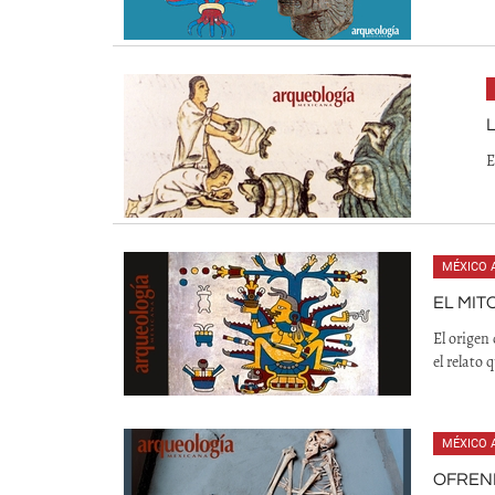
E
MÉXICO 
EL MIT
El origen
el relato
MÉXICO 
OFREND