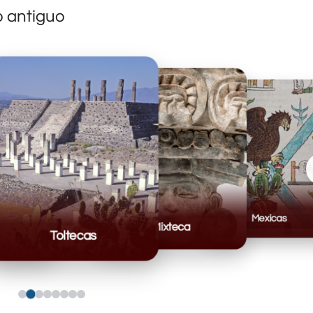
o antiguo
Mexicas
Mixteca
Toltecas