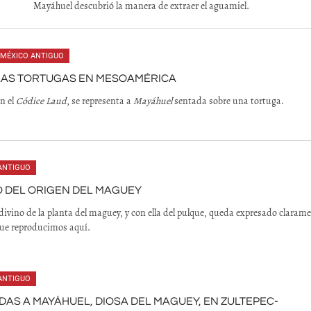
Mayáhuel descubrió la manera de extraer el aguamiel.
MÉXICO ANTIGUO
LAS TORTUGAS EN MESOAMÉRICA
n el
Códice Laud
, se representa a
Mayáhuel
sentada sobre una tortuga.
ANTIGUO
O DEL ORIGEN DEL MAGUEY
 divino de la planta del maguey, y con ella del pulque, queda expresado claram
 que reproducimos aquí.
ANTIGUO
AS A MAYÁHUEL, DIOSA DEL MAGUEY, EN ZULTEPEC-