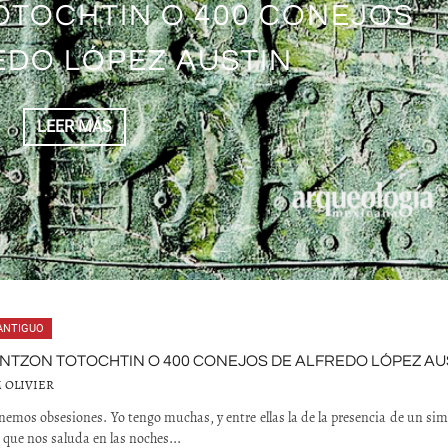
OTOCHTIN O 400 CONEJOS
L ORIGEN DEL MAGUEY
GAS EN MESOAMÉRICA
L Y COYOLXAUHQUI
LISMO DEL PULQUE
EL Y EL MAGUEY
EDO LÓPEZ AUSTIN
LEER MÁS
LEER MÁS
LEER MÁS
LEER MÁS
LEER MÁS
LEER MÁS
ANTIGUO
NTZON TOTOCHTIN O 400 CONEJOS DE ALFREDO LÓPEZ AU
 OLIVIER
nemos obsesiones. Yo tengo muchas, y entre ellas la de la presencia de un si
 que nos saluda en las noches...