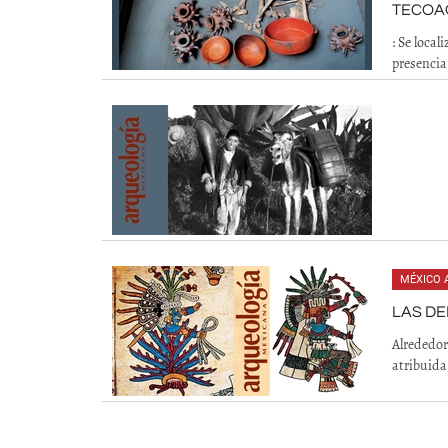
TECOA
: Se loca
presencia
MÉXICO 
LAS DE
Alrededor
atribuida