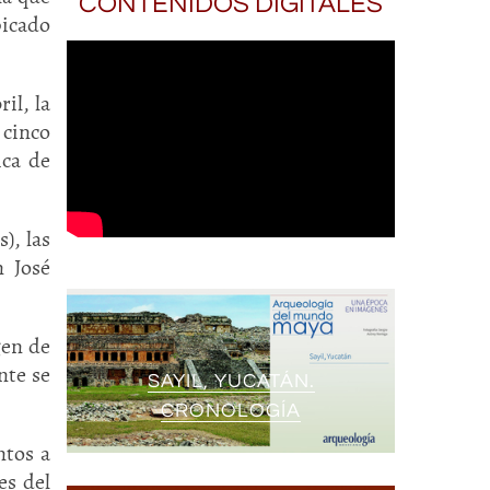
CONTENIDOS DIGITALES
picado
il, la
 cinco
ica de
), las
 José
gen de
nte se
SAYIL, YUCATÁN.
CRONOLOGÍA
ntos a
es del