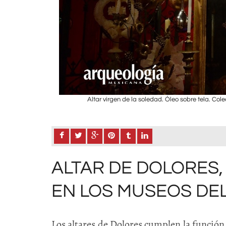
Altar virgen de la soledad. Óleo sobre tela. Col
o Marat, INAH.
ALTAR DE DOLORES,
EN LOS MUSEOS DEL
Los altares de Dolores cumplen la funció