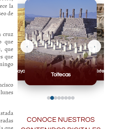
ece la
seo de
a cruz
o que
‹
›
s, que
es que
omingo
Mayas
Mixteca
Toltecas
ncisco
 lunes
ustada
CONOCE NUESTROS
oradas
la que