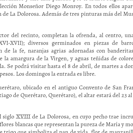
olección Monseñor Diego Monroy. En todos ellos apar
n de La Dolorosa. Además de tres pinturas más del Mu
tor del recinto, completan la ofrenda, al centro, un
 XVI-XVII); diversos germinados en piezas de barr
ón de la fe, naranjas agrias adornadas con banderita
re la amargura de la Virgen, y aguas teñidas de color
a. Se podrá visitar hasta el 8 de abril, de martes a d
Huasteca
Olmecas
 pesos. Los domingos la entrada es libre.
uerétaro, ubicado en el antiguo Convento de San Fra
iago de Querétaro, Querétaro), el altar estará del 23 al
l siglo XVIII de La Dolorosa, en cuyo pecho trae incr
flores blancas que representan la pureza de María y m
 trigo que simboliza el pan de vida, flor de manzanil