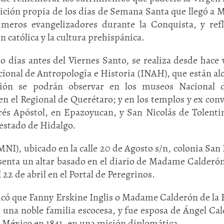
dición propia de los días de Semana Santa que llegó a 
imeros evangelizadores durante la Conquista, y refl
n católica y la cultura prehispánica.
 días antes del Viernes Santo, se realiza desde hace 
cional de Antropología e Historia (INAH), que están al
asión se podrán observar en los museos Nacional d
n el Regional de Querétaro; y en los templos y ex con
s Apóstol, en Epazoyucan, y San Nicolás de Tolenti
 estado de Hidalgo.
NI), ubicado en la calle 20 de Agosto s/n, colonia San
enta un altar basado en el diario de Madame Calderón
22 de abril en el Portal de Peregrinos.
icó que Fanny Erskine Inglis o Madame Calderón de la 
 una noble familia escocesa, y fue esposa de Ángel Ca
a México en 1841, en una misión diplomática.