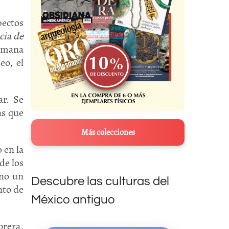
pectos
cia de
Semana
eo, el
ar. Se
as que
Más colecciones
 en la
de los
ino un
Descubre las culturas del
nto de
México antiguo
brera,