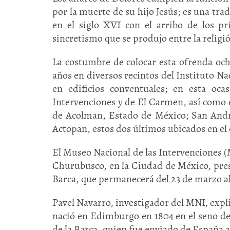
por la muerte de su hijo Jesús; es una tra
en el siglo XVI con el arribo de los pr
sincretismo que se produjo entre la religió
La costumbre de colocar esta ofrenda ocho
años en diversos recintos del Instituto Na
en edificios conventuales; en esta oc
Intervenciones y de El Carmen, así como e
de Acolman, Estado de México; San André
Actopan, estos dos últimos ubicados en el
El Museo Nacional de las Intervenciones (M
Churubusco, en la Ciudad de México, pres
Barca, que permanecerá del 23 de marzo al 
Pavel Navarro, investigador del MNI, expl
nació en Edimburgo en 1804 en el seno de
de la Barca, quien fue enviado de España 