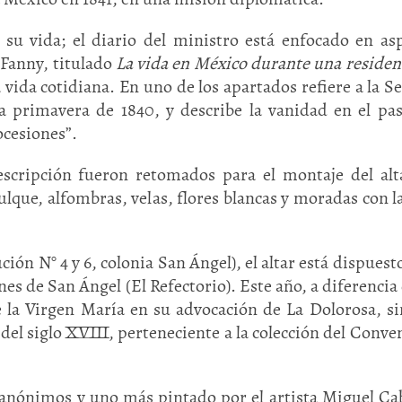
su vida; el diario del ministro está enfocado en as
e Fanny, titulado
La vida en México durante una residen
la vida cotidiana. En uno de los apartados refiere a la 
 primavera de 1840, y describe la vanidad en el pas
rocesiones”.
scripción fueron retomados para el montaje del alt
lque, alfombras, velas, flores blancas y moradas con l
ón N° 4 y 6, colonia San Ángel), el altar está dispuesto
s de San Ángel (El Refectorio). Este año, a diferencia 
de la Virgen María en su advocación de La Dolorosa, s
 del siglo XVIII, perteneciente a la colección del Conve
 anónimos y uno más pintado por el artista Miguel Ca