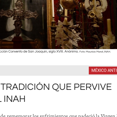
ección Convento de San Joaquín, siglo XVIII. Anónimo.
Foto: Mauricio Marat, INAH.
MÉXICO ANT
 TRADICIÓN QUE PERVIVE
 INAH
n de rememorar los sufrimientos que padeció la Virgen