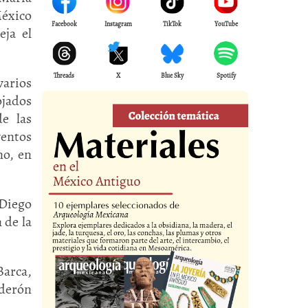
México
Facebook
Instagram
TikTok
YouTube
eja el
Threads
X
Blue Sky
Spotify
varios
ojados
e las
ventos
no, en
 Diego
 de la
Barca,
lderón