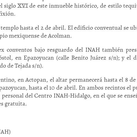
del siglo XVI de este inmueble histórico, de estilo tequi
fixión.
templo hasta el 2 de abril. El edificio conventual se ub
cipio mexiquense de Acolman.
 ex conventos bajo resguardo del INAH también pre
stol, en Epazoyucan (calle Benito Juárez s/n); y el 
do de Tejada s/n).
tino, en Actopan, el altar permanecerá hasta el 8 de 
azoyucan, hasta el 10 de abril. En ambos recintos el p
r personal del Centro INAH-Hidalgo, en el que se ense
es gratuita.
NAH)