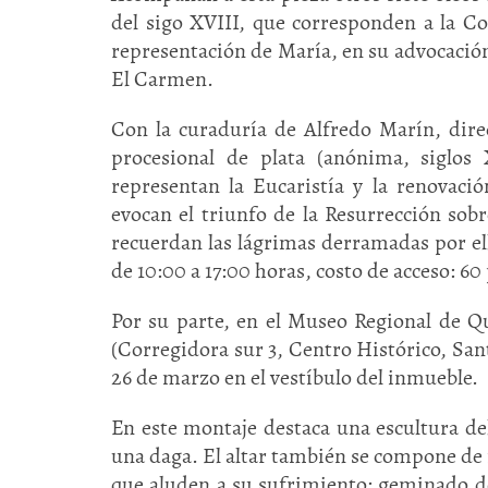
del sigo XVIII, que corresponden a la C
representación de María, en su advocació
El Carmen.
Con la curaduría de Alfredo Marín, direc
procesional de plata (anónima, siglos
representan la Eucaristía y la renovaci
evocan el triunfo de la Resurrección sob
recuerdan las lágrimas derramadas por ell
de 10:00 a 17:00 horas, costo de acceso: 60
Por su parte, en el Museo Regional de Q
(Corregidora sur 3, Centro Histórico, Sant
26 de marzo en el vestíbulo del inmueble.
En este montaje destaca una escultura de
una daga. El altar también se compone de 
que aluden a su sufrimiento; geminado de