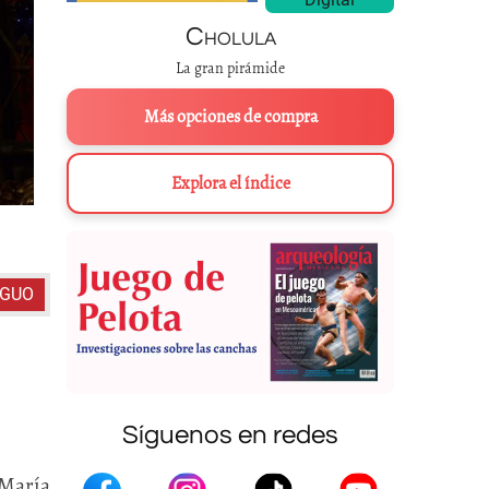
Cholula
La gran pirámide
Más opciones de compra
Explora el índice
Altar virgen de la soledad. Óleo sobre tela. Colección Convento
IGUO
Síguenos en redes
 María