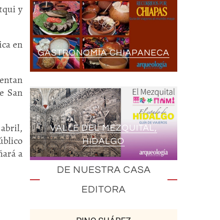
tqui y
ica en
GASTRONOMÍA CHIAPANECA
sentan
de San
abril,
VALLE DEL MEZQUITAL,
úblico
HIDALGO
ñará a
DE NUESTRA CASA
EDITORA