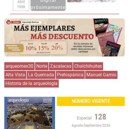
Digital
Abril
próximamente
1998
arqueomex30
Norte
Zacatecas
Chalchihuites
Alta Vista
La Quemada
Prehispánica
Manuel Gamio
Historia de la arqueología
NÚMERO VIGENTE
128
Especial
Agosto-Septiembre 2026