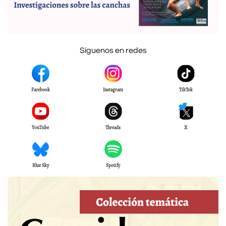
Síguenos en redes
Facebook
Instagram
TikTok
YouTube
Threads
X
Blue Sky
Spotify