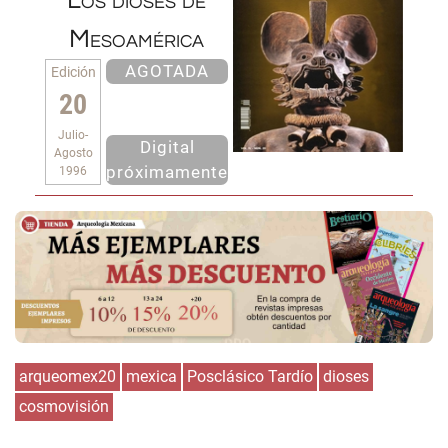
Los dioses de
Mesoamérica
AGOTADA
Edición
20
Julio-
Digital
Agosto
próximamente
1996
arqueomex20
mexica
Posclásico Tardío
dioses
cosmovisión