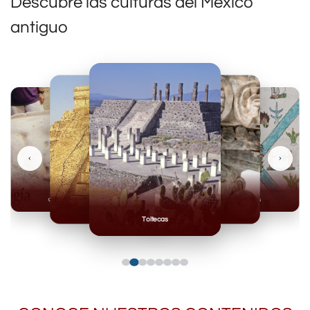
Descubre las culturas del México
antiguo
‹
›
Olmecas
Mexicas
Mayas
Mixteca
Toltecas