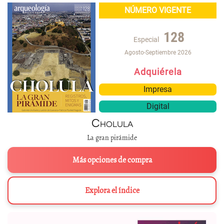
NÚMERO VIGENTE
128
Especial
Agosto-Septiembre 2026
Adquiérela
Impresa
Digital
Cholula
La gran pirámide
Más opciones de compra
Explora el índice