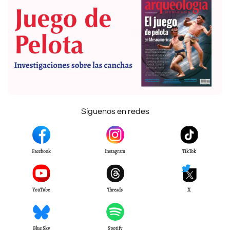
Síguenos en redes
Facebook
Instagram
TikTok
YouTube
Threads
X
Blue Sky
Spotify