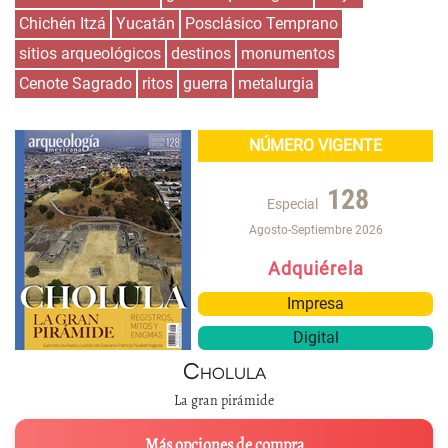
Chichén Itzá
Yucatán
Posclásico Temprano
sitios arqueológicos
destinos
monumentos
Cenote Sagrado
ritos
guerra
metalurgia
NÚMERO VIGENTE
128
Especial
Agosto-Septiembre 2026
Adquiérela
Impresa
Digital
Cholula
La gran pirámide
Más opciones de compra