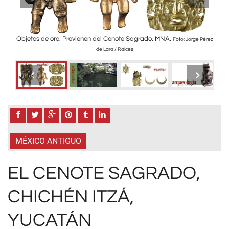
chén
Objetos de oro. Provienen del Cenote Sagrado. MNA.
El
Foto: Jorge Pérez
iente
de Lara / Raíces
 de
rez de
MÉXICO ANTIGUO
EL CENOTE SAGRADO,
CHICHÉN ITZÁ,
YUCATÁN