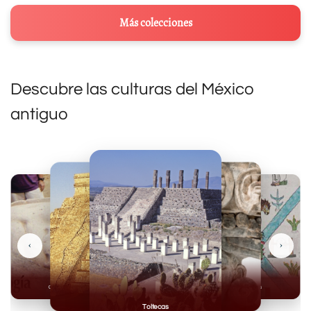
Más colecciones
Descubre las culturas del México
antiguo
‹
›
Olmecas
Mexicas
Mayas
Mixteca
Toltecas