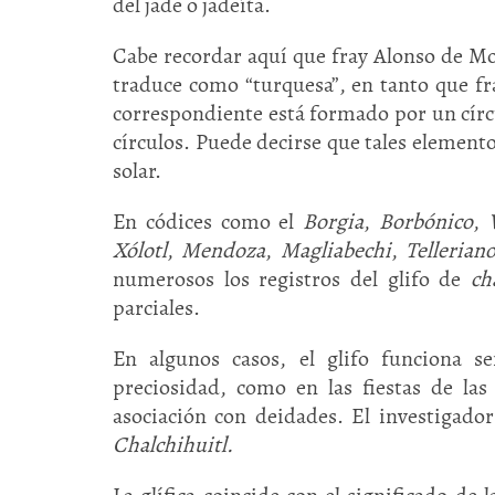
del jade o jadeíta.
Cabe recordar aquí que fray Alonso de M
traduce como “turquesa”, en tanto que fr
correspondiente está formado por un círcu
círculos. Puede decirse que tales elemento
solar.
En códices como el
Borgia
,
Borbónico
,
V
Xólotl
,
Mendoza
,
Magliabechi
,
Tellerian
numerosos los registros del glifo de
ch
parciales.
En algunos casos, el glifo funciona s
preciosidad, como en las fiestas de l
asociación con deidades. El investigado
Chalchihuitl.