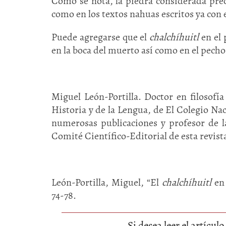
Como se nota, la piedra considerada precio
como en los textos nahuas escritos ya con e
Puede agregarse que el
chalchíhuitl
en el 
en la boca del muerto así como en el pecho
Miguel León-Portilla. Doctor en filosof
Historia y de la Lengua, de El Colegio Na
numerosas publicaciones y profesor de l
Comité Científico-Editorial de esta revist
León-Portilla, Miguel, “El
chalchíhuitl
en 
74-78.
Si desea leer el artícu