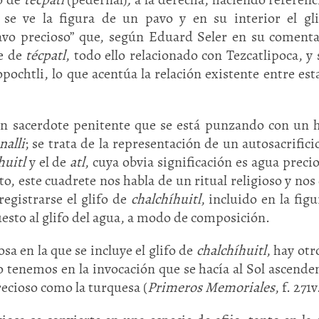
 se ve la figura de un pavo y en su interior el gl
pavo precioso” que, según Eduard Seler en su comenta
te de
técpatl
, todo ello relacionado con Tezcatlipoca, y
ochtli, lo que acentúa la relación existente entre est
e un sacerdote penitente que se está punzando con un 
nalli
; se trata de la representación de un autosacrificio
huitl
y el de
atl
, cuya obvia significación es agua precio
nto, este cuadrete nos habla de un ritual religioso y nos
egistrarse el glifo de
chalchíhuitl
, incluido en la figu
uesto al glifo del agua, a modo de composición.
sa en la que se incluye el glifo de
chalchíhuitl
, hay otr
o tenemos en la invocación que se hacía al Sol ascende
recioso como la turquesa (
Primeros Memoriales
, f. 271v