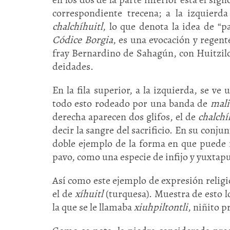
correspondiente trecena; a la izquierda
chalchíhuitl
, lo que denota la idea de “
Códice Borgia
, es una evocación y regen
fray Bernardino de Sahagún, con Huitzilop
deidades.
En la fila superior, a la izquierda, se v
todo esto rodeado por una banda de
mali
derecha aparecen dos glifos, el de
chalchí
decir la sangre del sacrificio. En su conju
doble ejemplo de la forma en que puede r
pavo, como una especie de infijo y yuxtap
Así como este ejemplo de expresión religio
el de
xíhuitl
(turquesa). Muestra de esto l
la que se le llamaba
xiuhpiltontli
, niñito p