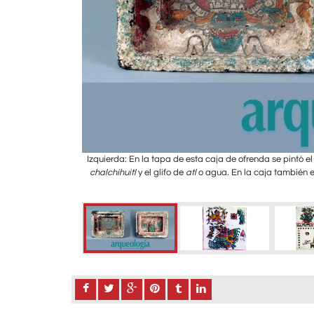
lipoca. En la viñeta
Izquierda: En la tapa de esta caja de ofrenda se pintó el 
 representado como
chalchíhuitl
y el glifo de
atl
o agua
.
En la caja también 
Liverpool.