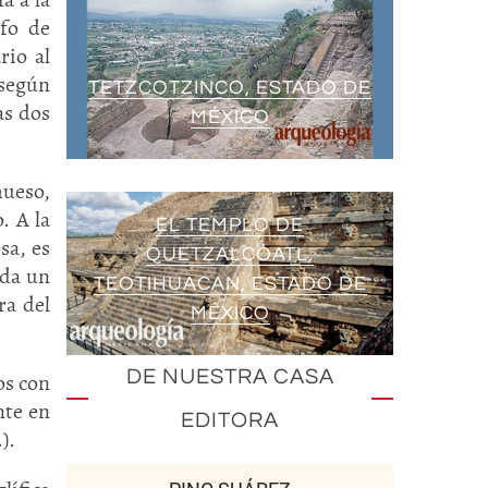
ifo de
rio al
 según
TETZCOTZINCO, ESTADO DE
as dos
MÉXICO
hueso,
. A la
EL TEMPLO DE
sa, es
QUETZALCÓATL,
 da un
TEOTIHUACAN, ESTADO DE
ra del
MÉXICO
DE NUESTRA CASA
os con
nte en
EDITORA
.).