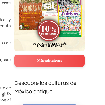
fueron
icos y
tenido
arecen
n, con
Más colecciones
Descubre las culturas del
que de
México antiguo
 glifo
ron el