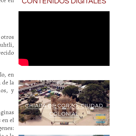
ece en
CONTENIDOS DIGITALES
otros
uhtli,
recido
lo, en
 de la
ios, y
CHIAPA DE CORZO, CIUDAD
ginas
COLONIAL
 en el
genes:
a a la