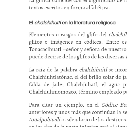
La glífica coincide con el significado de 
textos escritos en forma alfabética.
El
chalchíhuitl
en la literatura religiosa
Elementos o rasgos del glifo del
chalchíh
glifos e imágenes en códices. Entre es
Tonacacíhuatl –señor y señora de nuestro 
puede decirse de los glifos de las diversas 
La raíz de la palabra
chalchíhuitl
se incor
Chalchiuhtlatónac, el del brillo solar de ja
falda de jade; Chalchíuhatl, el agua pr
Chalchiuhmomozco, término empleado para 
Para citar un ejemplo, en el
Códice Bo
anteriores y unos más que continúan la ser
tonalpohualli
o calendario de los destinos
en los dos de la parte inferior está el sig