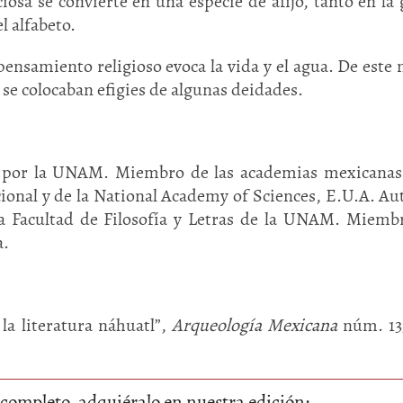
sa se convierte en una especie de afijo, tanto en la g
l alfabeto.
pensamiento religioso evoca la vida y el agua. De este
 se colocaban efigies de algunas deidades.
ía por la UNAM. Miembro de las academias mexicanas
cional y de la National Academy of Sciences, E.U.A. Au
a Facultad de Filosofía y Letras de la UNAM. Miemb
a.
la literatura náhuatl”,
Arqueología Mexicana
núm. 13
lo completo, adquiéralo en nuestra edición: