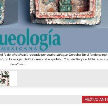
glifo del
chalchíhuitl
rodeado por cuatro
tlaloque.
Derecha: En el fondo se repit
estaba la imagen de Chicomecóatl en jadeíta
.
Caja de Tizapán. MNA.
Fotos: Bor
Swan/Raíces
MÉXICO ANT