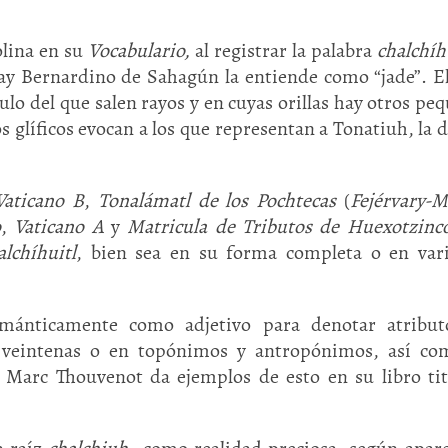
olina en su
Vocabulario,
al registrar la palabra
chalchíh
ay Bernardino de Sahagún la entiende como “jade”. El
lo del que salen rayos y en cuyas orillas hay otros pe
s glíficos evocan a los que representan a Tonatiuh, la 
aticano B
,
Tonalámatl de los Pochtecas
(
Fejérvary-M
o
,
Vaticano A
y
Matricula de Tributos de Huexotzinc
Huasteca
Olmecas
alchíhuitl
, bien sea en su forma completa o en var
emánticamente como adjetivo para denotar atribut
as veintenas o en topónimos y antropónimos, así c
r Marc Thouvenot da ejemplos de esto en su libro ti