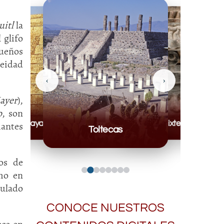
uitl
la
 glifo
queños
deidad
‹
›
ayer
),
o
, son
Mayas
Mixteca
iantes
Toltecas
os de
omo en
tulado
CONOCE NUESTROS