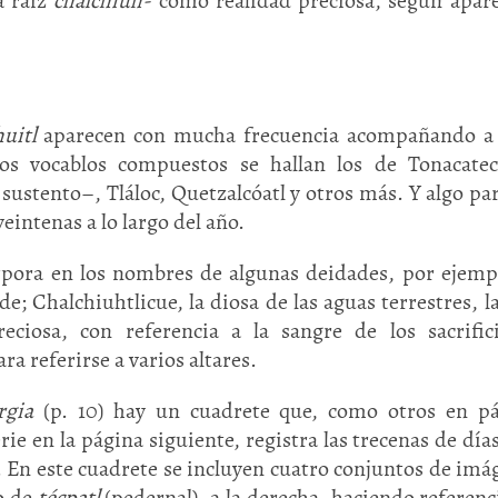
la raíz
chalchiuh-
como realidad preciosa, según apar
uitl
aparecen con mucha frecuencia acompañando a 
os vocablos compuestos se hallan los de Tonacatec
sustento–, Tláloc, Quetzalcóatl y otros más. Y algo pa
veintenas a lo largo del año.
pora en los nombres de algunas deidades, por ejemp
de; Chalchiuhtlicue, la diosa de las aguas terrestres, la
eciosa, con referencia a la sangre de los sacrific
referirse a varios altares.
rgia
(p. 10) hay un cuadrete que, como otros en pá
ie en la página siguiente, registra las trecenas de días
. En este cuadrete se incluyen cuatro conjuntos de imá
no de
técpatl
(pedernal)
,
a la derecha, haciendo referenci