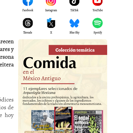
Facebook
Instagram
TikTok
YouTube
Threads
X
Blue Sky
Spotify
arecen
ares y
ersona
eitera
ódices
ios de
ue hoy