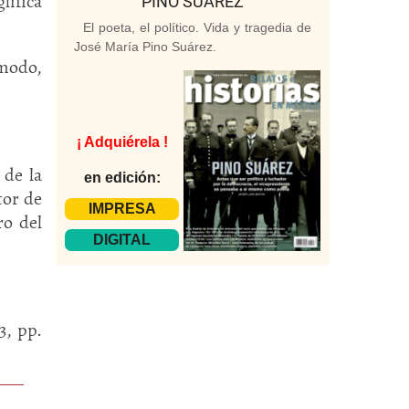
lífica
PINO SUÁREZ
El poeta, el político. Vida y tragedia de
José María Pino Suárez.
 modo,
¡ Adquiérela !
 de la
en edición:
tor de
IMPRESA
ro del
DIGITAL
3, pp.