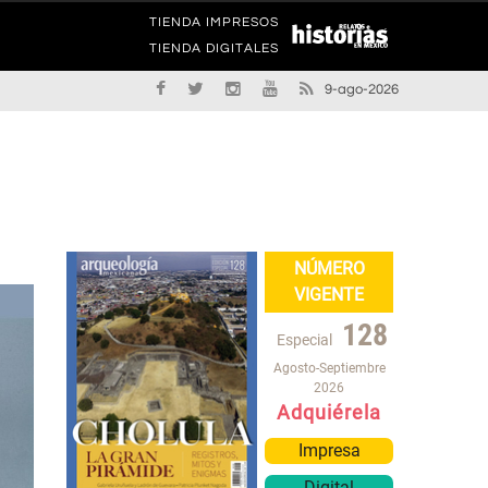
TIENDA IMPRESOS
TIENDA DIGITALES
9-ago-2026
NÚMERO
VIGENTE
128
Especial
Agosto-Septiembre
2026
Adquiérela
Impresa
Digital