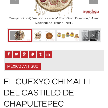
có en
Cuexyo chimalli
, “escudo huasteco”. Foto: Omar Dumaine / Museo
des
Nacional de Historia, INAH.
sele
s que
se
 como
lám
nza y
Com
os del
comp
en el
(ba
o,
Ca
.
ag
mant
ser
mane
MÉXICO ANTIGUO
colga
EL CUEXYO CHIMALLI
DEL CASTILLO DE
CHAPULTEPEC