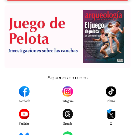
Síguenos en redes
Facebook
Instagram
TikTok
YouTube
Threads
X