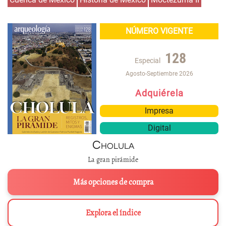
NÚMERO VIGENTE
128
Especial
Agosto-Septiembre 2026
Adquiérela
Impresa
Digital
Cholula
La gran pirámide
Más opciones de compra
Explora el índice