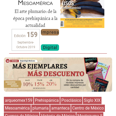
Mesoamérica
El arte plumario: de la
época prehispánica a la
actualidad
Impresa
159
Edición
Septiembre-
Digital
Octubre 2019
arqueomex159
Prehispánica
Posclásico
Siglo XIX
Mesoamérica
plumaria
amanteca
Centro de México
Cuenca de México
Historia de México
Moctezuma II