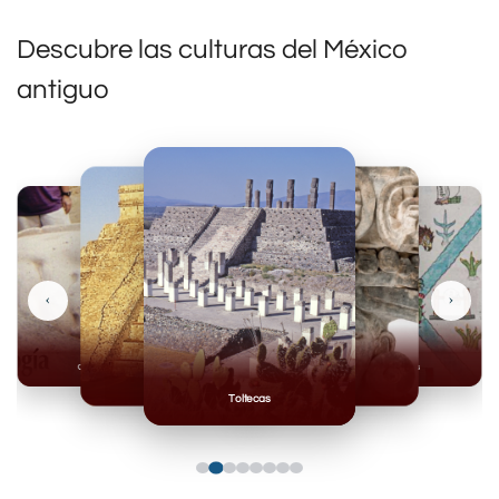
Descubre las culturas del México
antiguo
‹
›
Olmecas
Mexicas
Mayas
Mixteca
Toltecas