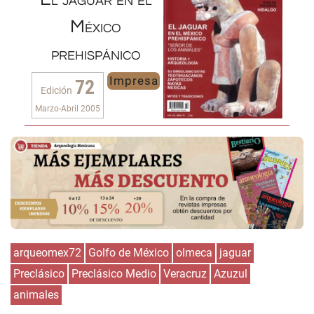
México
prehispánico
Impresa
72
Edición
Marzo-Abril 2005
arqueomex72
Golfo de México
olmeca
jaguar
Preclásico
Preclásico Medio
Veracruz
Azuzul
animales