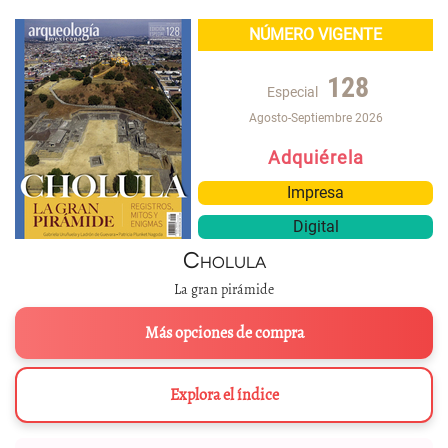
NÚMERO VIGENTE
128
Especial
Agosto-Septiembre 2026
Adquiérela
Impresa
Digital
Cholula
La gran pirámide
Más opciones de compra
Explora el índice