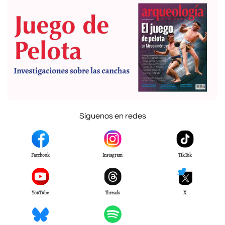
Síguenos en redes
Facebook
Instagram
TikTok
YouTube
Threads
X