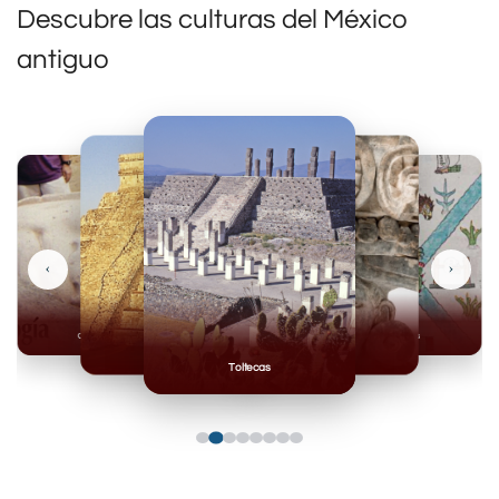
Descubre las culturas del México
antiguo
‹
›
Olmecas
Mexicas
Mayas
Mixteca
Toltecas