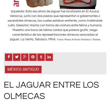
ul,
Izquierda: Esta escultura de jaguar fue localizada en El Azuzul,
Iz
es o
Veracruz, junto con dos piezas que representan a gobernantes o
Ver
ndole
sacerdotes olmecas, las cuales estaban enfrente, como rindiéndole
sace
mana.
culto. Derecha: Hacha con forma de criatura entre felina y humana.
cult
go
Muestra una boca de labios caídos que parece gruñir, rasgo
M
al
característico de las representaciones olmecas asociadas al
c
jaguar. La Venta, Tabasco. MNA.
jag
aíces
Fotos: Marco Antonio Pacheco / Raíces
MÉXICO ANTIGUO
EL JAGUAR ENTRE LOS
OLMECAS