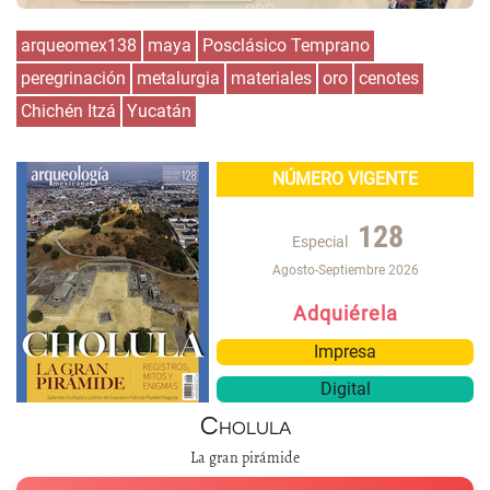
arqueomex138
maya
Posclásico Temprano
peregrinación
metalurgia
materiales
oro
cenotes
Chichén Itzá
Yucatán
NÚMERO VIGENTE
128
Especial
Agosto-Septiembre 2026
Adquiérela
Impresa
Digital
Cholula
La gran pirámide