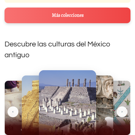
Más colecciones
Descubre las culturas del México
antiguo
‹
›
Olmecas
Mexicas
Mayas
Mixteca