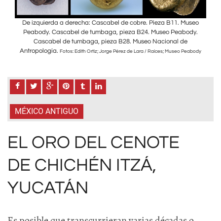
seo
De izquierda a derecha: Cascabel de cobre. Pieza B11. Museo
De
dy.
Peabody. Cascabel de tumbaga, pieza B24. Museo Peabody.
Pe
Cascabel de tumbaga, pieza B28. Museo Nacional de
Antropología.
Ant
abody
Fotos: Edith Ortiz; Jorge Pérez de Lara / Raíces; Museo Peabody
MÉXICO ANTIGUO
EL ORO DEL CENOTE
DE CHICHÉN ITZÁ,
YUCATÁN
Es posible que transcurrieran varias décadas o