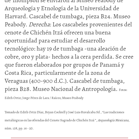
de Thompson se enviaron al Museo Peabody de
Arqueología y Etnología de la Universidad de
Harvard. Cascabel de tumbaga, pieza B24. Museo
Peabody.
Derecha
: Los cascabeles provenientes del
cenote de Chichén Itzá ofrecen una buena
oportunidad para estudiar el desarrollo
tecnológico: hay 19 de tumbaga -una aleación de
cobre, oro y plata- hechos a la cera perdida. Se cree
que fueron elaborados por grupos de Panamá y
Costa Rica, particularmente de la zona de
Veraguas (400-900 d.C.). Cascabel de tumbaga,
pieza B28. Museo Nacional de Antropología.
Fotos:
Edith Ortiz; Jorge Pérez de Lara / Raíces; Museo Peabody
Tomado de Edith Ortiz Díaz, Bryan Cockrell y José Luis Ruvalcaba Sil , “Las tradiciones
metalúrgicas en las ofrendas del Cenote Sagrado de Chichén Itzá ”,
Arqueología Mexicana
,
núm. 138, pp. 16 - 20.