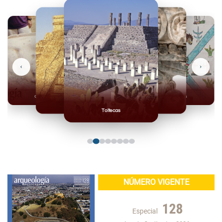
‹
›
Olmecas
Mexicas
Mayas
Mixteca
Toltecas
NÚMERO VIGENTE
128
Especial