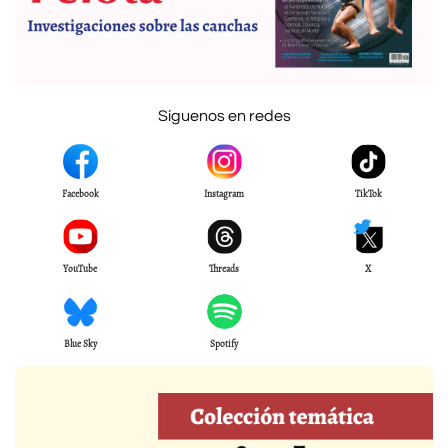
Síguenos en redes
Facebook
Instagram
TikTok
YouTube
Threads
X
Blue Sky
Spotify