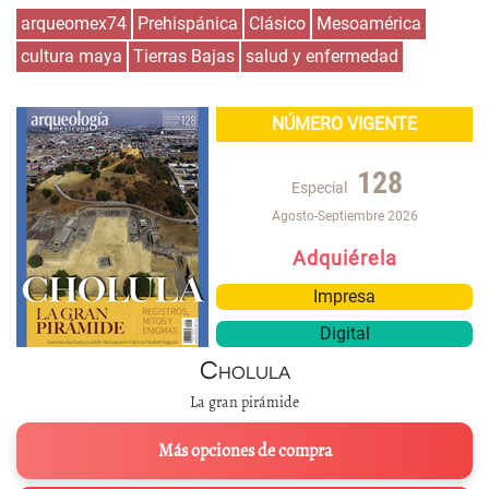
arqueomex74
Prehispánica
Clásico
Mesoamérica
cultura maya
Tierras Bajas
salud y enfermedad
NÚMERO VIGENTE
128
Especial
Agosto-Septiembre 2026
Adquiérela
Impresa
Digital
Cholula
La gran pirámide
Más opciones de compra