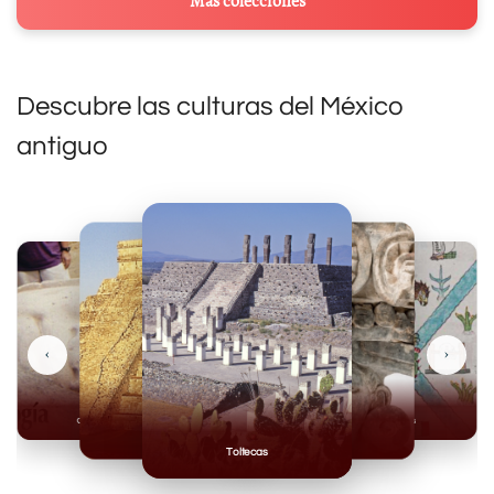
Más colecciones
Descubre las culturas del México
antiguo
‹
›
Olmecas
Mexicas
Mayas
Mixteca
Toltecas