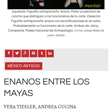
 de
Izquierda
: Figurilla antropomorfa: enano. Porta un pectoral de
Iz
ha
:
concha que distinguía a los funcionarios de la corte. (
Derecha
:
co
ro.
Figurilla antropomorfa: enano con escarificaciones en el rostro.
Fi
a,
Probablemente un funcionario de la corte. Ambas de Jaina,
P
Campeche. Museo Nacional de Antropología.
Camp
EZ DE
FOTOS: JORGE PÉREZ DE
LARA / RAÍCES.
MÉXICO ANTIGUO
ENANOS ENTRE LOS
MAYAS
VERA TIESLER, ANDREA CUCINA