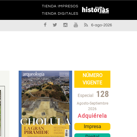
TIENDA IMPRESOS
TIENDA DIGITALES
6-ago-2026
NÚMERO
VIGENTE
128
Especial
Agosto-Septiembre
2026
Adquiérela
Impresa
Digital