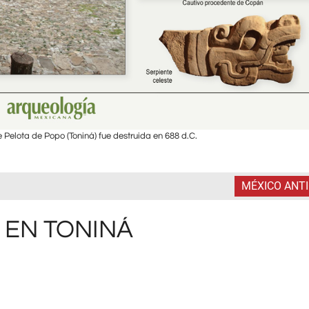
Pelota de Popo (Toniná) fue destruida en 688 d.C.
MÉXICO ANT
 EN TONINÁ