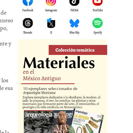
Facebook
Instagram
TikTok
YouTube
 de
 hueso
opo,
Threads
X
Blue Sky
Spotify
nte y
 los
de esa
e la