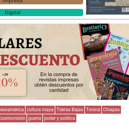
Impresa
Digital
esoamérica
cultura maya
Tierras Bajas
Toniná
Chiapas
cosmovisión
guerra
poder y política