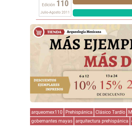
110
Edición
Julio-Agosto 2011
arqueomex110
Prehispánica
Clásico Tardío
M
gobernantes mayas
arquitectura prehispánica