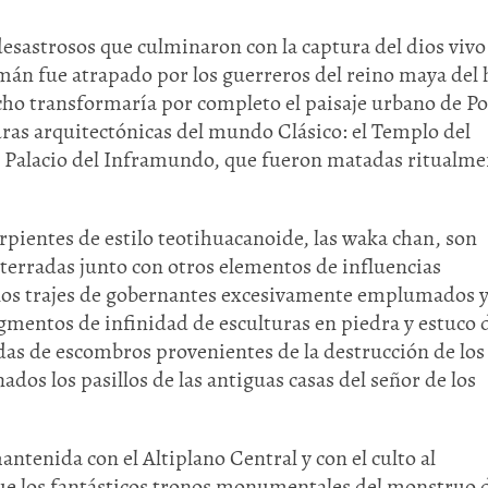
 desastrosos que culminaron con la captura del dios vivo
hamán fue atrapado por los guerreros del reino maya del
echo transformaría por completo el paisaje urbano de P
uras arquitectónicas del mundo Clásico: el Templo del
el Palacio del Inframundo, que fueron matadas ritualme
serpientes de estilo teotihuacanoide, las waka chan, son
erradas junto con otros elementos de influencias
 los trajes de gobernantes excesivamente emplumados y
gmentos de infinidad de esculturas en piedra y estuco 
adas de escombros provenientes de la destrucción de los
ados los pasillos de las antiguas casas del señor de los
antenida con el Altiplano Central y con el culto al
ue los fantásticos tronos monumentales del monstruo d