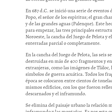
En 687 d.C. se inició una serie de eventos
Popo, el señor de los espíritus; el gran c
y de las grandes aguas (Palenque). Este h
para empezar, las tres principales estruct
Noroeste, la cancha del Juego de Pelota y 
enterradas parcial o completamente.
En la cancha del Juego de Pelota, las seis 
destruidas en más de 400 fragmentos y ent
extranjeras, como las imágenes de Tláloc,
símbolos de guerra acuática. Todos los fra
época se colocaron entre cientos de tonel
mismos edificios, con los que fueron rellen
descarnados y el inframundo.
Se elimina del paisaje urbano la relación m
inframundo y las montañas. Es por esto q