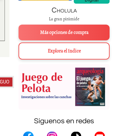
Cholula
La gran pirámide
Más opciones de compra
Explora el índice
La cancha del Juego de Pelota de Popo 
IGUO
Síguenos en redes