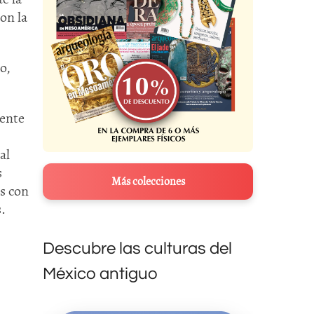
on la
o,
mente
al
s
Más colecciones
s con
.
Descubre las culturas del
México antiguo