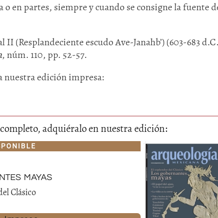
 o en partes, siempre y cuando se consigne la fuente de
l II (Resplandeciente escudo Ave-Janahb’) (603-683 d.C.
a
, núm. 110, pp. 52-57.
ra nuestra edición impresa:
Huasteca
Olmecas
lo completo, adquiéralo en nuestra edición:
SPONIBLE
ntes mayas
del Clásico