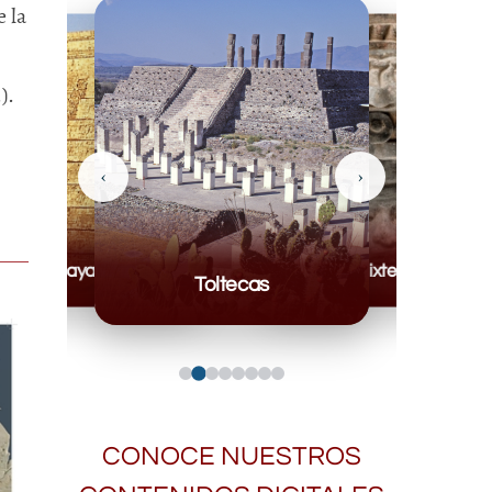
 la
).
‹
›
Mayas
Mixteca
Toltecas
CONOCE NUESTROS